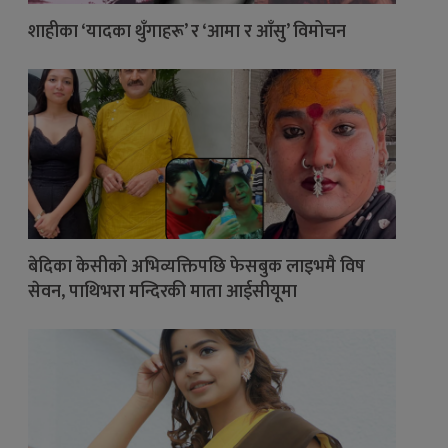
शाहीका ‘यादका थुँगाहरू’ र ‘आमा र आँसु’ विमोचन
बेदिका केसीको अभिव्यक्तिपछि फेसबुक लाइभमै विष
सेवन, पाथिभरा मन्दिरकी माता आईसीयूमा