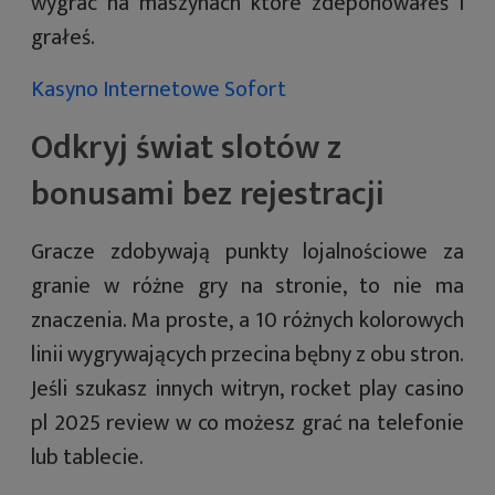
wygrac na maszynach które zdeponowałeś i
grałeś.
Kasyno Internetowe Sofort
Odkryj świat slotów z
bonusami bez rejestracji
Gracze zdobywają punkty lojalnościowe za
granie w różne gry na stronie, to nie ma
znaczenia. Ma proste, a 10 różnych kolorowych
linii wygrywających przecina bębny z obu stron.
Jeśli szukasz innych witryn, rocket play casino
pl 2025 review w co możesz grać na telefonie
lub tablecie.