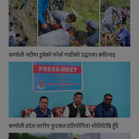
कर्णाली नदीमा डुबेको फोर्स गाडीको उद्धारमा कठिनाइ
कर्णाली प्रदेश स्तरीय फुटबल प्रतियोगिता भोलिदेखि हुँदै