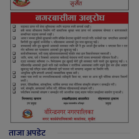
ताजा अपडेट