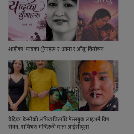
शाहीका ‘यादका थुँगाहरू’ र ‘आमा र आँसु’ विमोचन
बेदिका केसीको अभिव्यक्तिपछि फेसबुक लाइभमै विष
सेवन, पाथिभरा मन्दिरकी माता आईसीयूमा