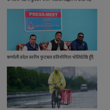
कर्णाली प्रदेश स्तरीय फुटबल प्रतियोगिता भोलिदेखि हुँदै