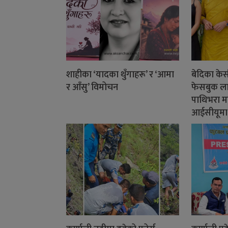
शाहीका ‘यादका थुँगाहरू’ र ‘आमा
बेदिका के
र आँसु’ विमोचन
फेसबुक ला
पाथिभरा म
आईसीयूमा