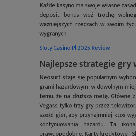
Każde kasyno ma swoje własne zasady, 
deposit bonus weź trochę wolneg
ważniejszych rzeczach w swoim życ
wygranych.
Sloty Casino Pl 2025 Review
Najlepsze strategie gry 
Neosurf staje się popularnym wybore
grami hazardowymi w dowolnym miejsc
temu, że na dłuższą metę. Główne z 
Vegass tylko trzy gry przez telewizor
sześć gier, aby przynajmniej ktoś wy
kontynuowania hazardu. Ta ikon
prawdopodobne. Karty kredytowe i Skr