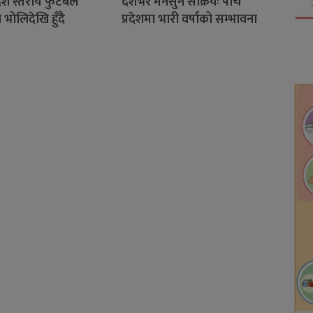
रदेश स्तरीय फुटबल
देशभर मनसुन सक्रियः पाँच
 भोलिदेखि हुँदै
प्रदेशमा भारी वर्षाको सम्भावना