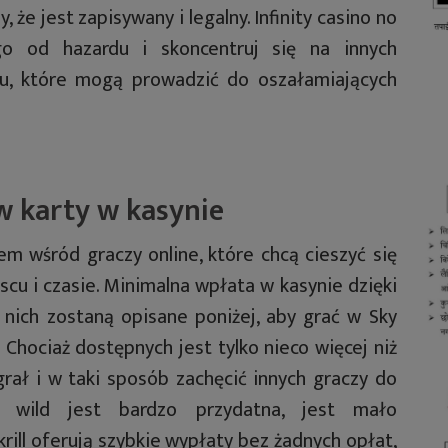
że jest zapisywany i legalny. Infinity casino no
o od hazardu i skoncentruj się na innych
iu, które mogą prowadzić do oszałamiających
w karty w kasynie
m wśród graczy online, które chcą cieszyć się
u i czasie. Minimalna wpłata w kasynie dzięki
nich zostaną opisane poniżej, aby grać w Sky
. Chociaż dostępnych jest tylko nieco więcej niż
grał i w taki sposób zachęcić innych graczy do
a wild jest bardzo przydatna, jest mało
ill oferują szybkie wypłaty bez żadnych opłat,