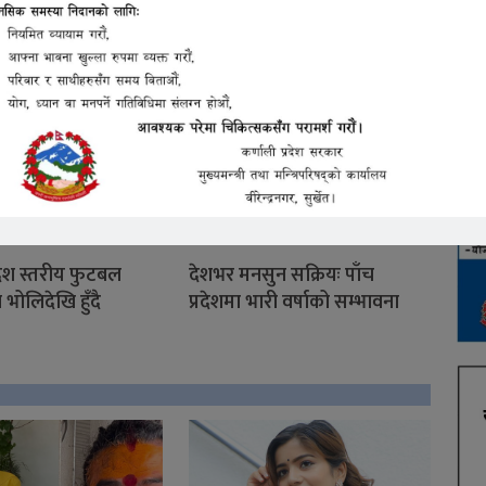
रदेश स्तरीय फुटबल
देशभर मनसुन सक्रियः पाँच
 भोलिदेखि हुँदै
प्रदेशमा भारी वर्षाको सम्भावना