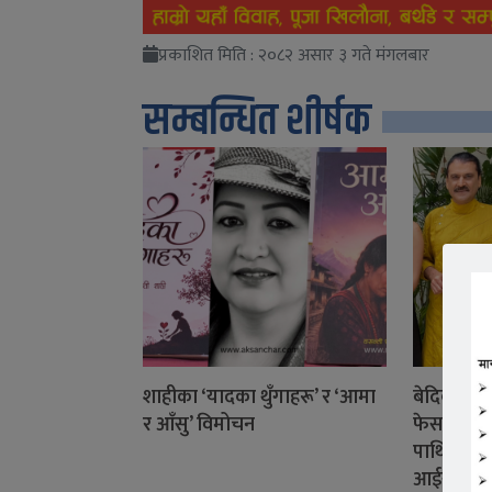
प्रकाशित मिति : २०८२ असार ३ गते मंगलबार
सम्बन्धित शीर्षक
शाहीका ‘यादका थुँगाहरू’ र ‘आमा
बेदिका के
र आँसु’ विमोचन
फेसबुक ला
पाथिभरा म
आईसीयूमा