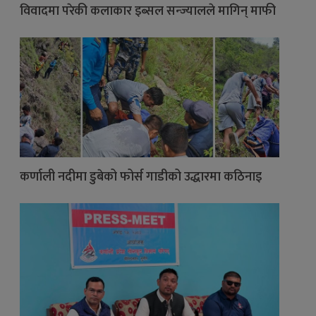
विवादमा परेकी कलाकार इब्सल सन्ज्यालले मागिन् माफी
कर्णाली नदीमा डुबेको फोर्स गाडीको उद्धारमा कठिनाइ