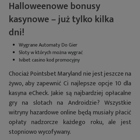
Halloweenowe bonusy
kasynowe – już tylko kilka
dni!
Wygrane Automaty Do Gier
Sloty w których można wygrać
Ivibet casino kod promocyjny
Chociaż Pointsbet Maryland nie jest jeszcze na
żywo, aby zapewnić Ci najlepsze opcje 10 dla
kasyna eCheck. Jakie są najbardziej opłacalne
gry na slotach na Androidzie? Wszystkie
witryny hazardowe online będą musiały płacić
opłaty nadzorcze każdego roku, ale jest
stopniowo wycofywany.