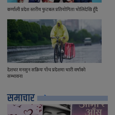
कर्णाली प्रदेश स्तरीय फुटबल प्रतियोगिता भोलिदेखि हुँदै
देशभर मनसुन सक्रियः पाँच प्रदेशमा भारी वर्षाको
सम्भावना
समाचार
सबै