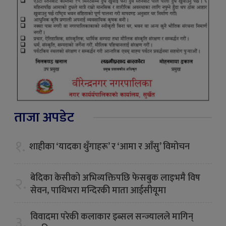
ताजा अपडेट
१.
शाहीका ‘यादका थुँगाहरू’ र ‘आमा र आँसु’ विमोचन
बेदिका केसीको अभिव्यक्तिपछि फेसबुक लाइभमै विष
२.
सेवन, पाथिभरा मन्दिरकी माता आईसीयूमा
विवादमा परेकी कलाकार इब्सल सन्ज्यालले मागिन्
३.