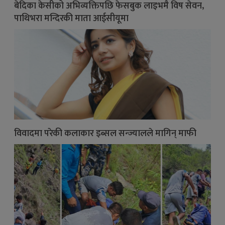
बेदिका केसीको अभिव्यक्तिपछि फेसबुक लाइभमै विष सेवन,
पाथिभरा मन्दिरकी माता आईसीयूमा
विवादमा परेकी कलाकार इब्सल सन्ज्यालले मागिन् माफी