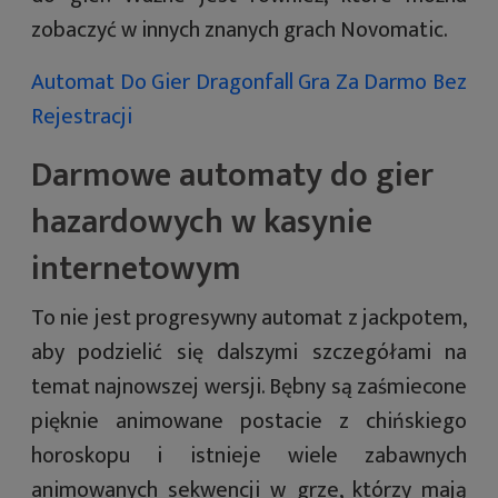
zobaczyć w innych znanych grach Novomatic.
Automat Do Gier Dragonfall Gra Za Darmo Bez
Rejestracji
Darmowe automaty do gier
hazardowych w kasynie
internetowym
To nie jest progresywny automat z jackpotem,
aby podzielić się dalszymi szczegółami na
temat najnowszej wersji. Bębny są zaśmiecone
pięknie animowane postacie z chińskiego
horoskopu i istnieje wiele zabawnych
animowanych sekwencji w grze, którzy mają