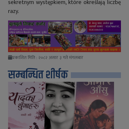
sekretnym występkiem, które określają liczbę
razy.
प्रकाशित मिति : २०८२ असार ३ गते मंगलबार
सम्बन्धित शीर्षक