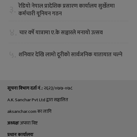
रेडियो नेपाल प्रादेशिक प्रसारण कार्यालय सुर्खेतमा
३.
कर्मचारी यूनियन गठन
४.
चार वर्षे यात्रामा ए.के सञ्चारले मनायो उत्सव
५.
शनिवार देखि लामो दूरीको सार्वजनिक यातायात चल्ने
सूचना विभाग दर्ता नं.:
२६२३/०७७-०७८
A.K. Sanchar Pvt Ltd द्वारा सञ्चालित
aksanchar.com का लागि
अध्यक्षः
अप्सरा विष्ट
प्रधान कार्यालयः