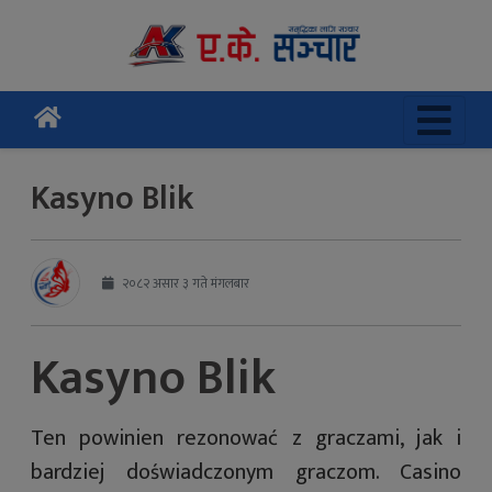
Kasyno Blik
२०८२ असार ३ गते मंगलबार
Kasyno Blik
Ten powinien rezonować z graczami, jak i
bardziej doświadczonym graczom. Casino