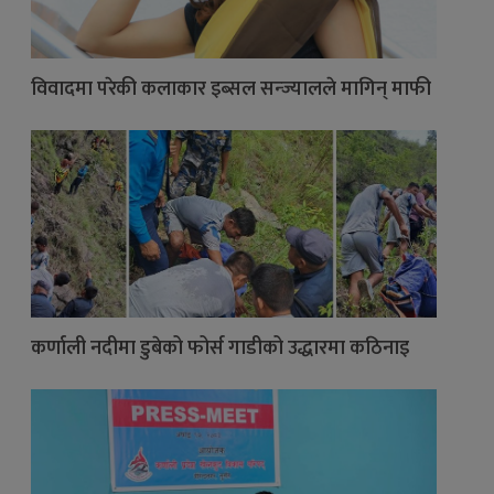
विवादमा परेकी कलाकार इब्सल सन्ज्यालले मागिन् माफी
कर्णाली नदीमा डुबेको फोर्स गाडीको उद्धारमा कठिनाइ