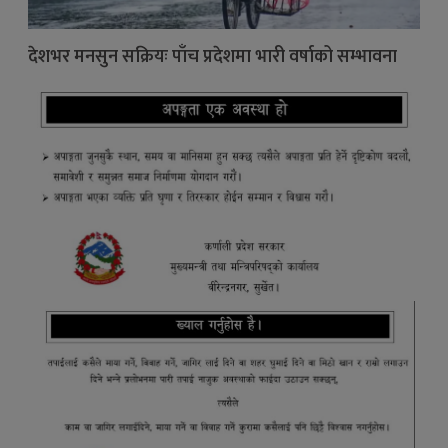
देशभर मनसुन सक्रियः पाँच प्रदेशमा भारी वर्षाको सम्भावना