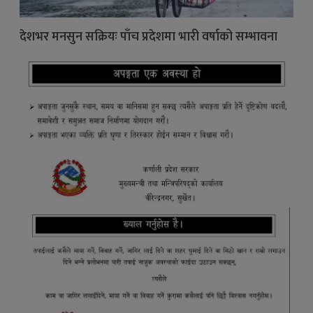
देशभर मनसुन सक्रियः पाँच प्रदेशमा भारी वर्षाको सम्भावना