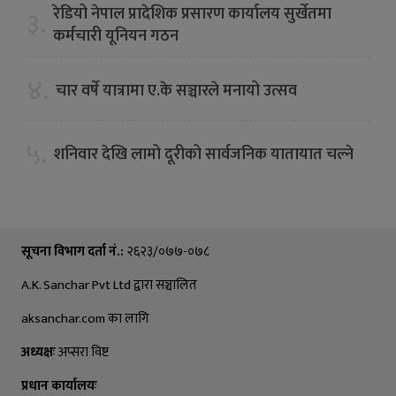
रेडियो नेपाल प्रादेशिक प्रसारण कार्यालय सुर्खेतमा
३.
कर्मचारी यूनियन गठन
४.
चार वर्षे यात्रामा ए.के सञ्चारले मनायो उत्सव
५.
शनिवार देखि लामो दूरीको सार्वजनिक यातायात चल्ने
सूचना विभाग दर्ता नं.:
२६२३/०७७-०७८
A.K. Sanchar Pvt Ltd द्वारा सञ्चालित
aksanchar.com का लागि
अध्यक्षः
अप्सरा विष्ट
प्रधान कार्यालयः