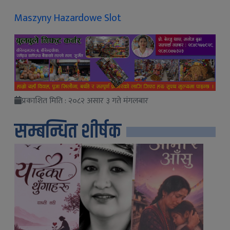
Maszyny Hazardowe Slot
प्रकाशित मिति : २०८२ असार ३ गते मंगलबार
सम्बन्धित शीर्षक