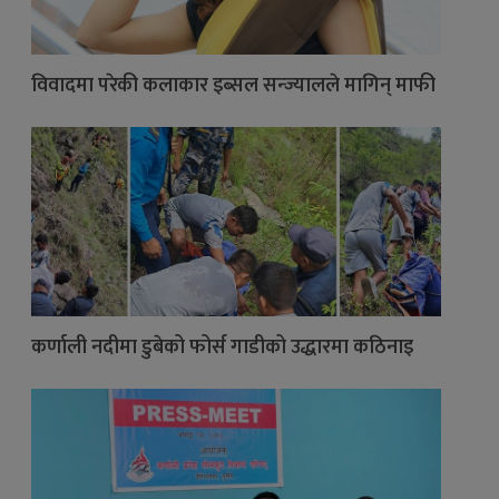
विवादमा परेकी कलाकार इब्सल सन्ज्यालले मागिन् माफी
कर्णाली नदीमा डुबेको फोर्स गाडीको उद्धारमा कठिनाइ