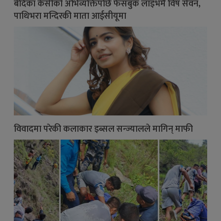
बेदिका केसीको अभिव्यक्तिपछि फेसबुक लाइभमै विष सेवन,
पाथिभरा मन्दिरकी माता आईसीयूमा
विवादमा परेकी कलाकार इब्सल सन्ज्यालले मागिन् माफी