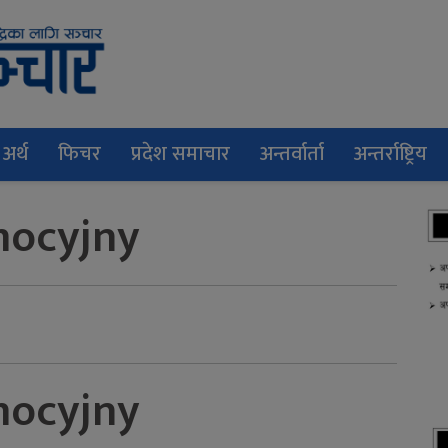
अर्थ
फिचर
प्रदेश समाचार
अन्तर्वार्ता
अन्तर्राष्ट्रिय
mocyjny
mocyjny