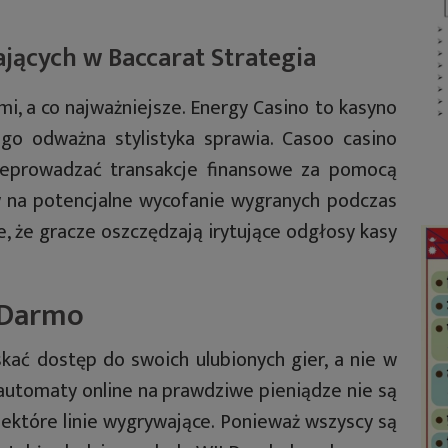
jących w Baccarat Strategia
, a co najważniejsze. Energy Casino to kasyno
jego odważna stylistyka sprawia. Casoo casino
rzeprowadzać transakcje finansowe za pomocą
 na potencjalne wycofanie wygranych podczas
 że gracze oszczędzają irytujące odgłosy kasy
 Darmo
ać dostęp do swoich ulubionych gier, a nie w
automaty online na prawdziwe pieniądze nie są
ektóre linie wygrywające. Ponieważ wszyscy są