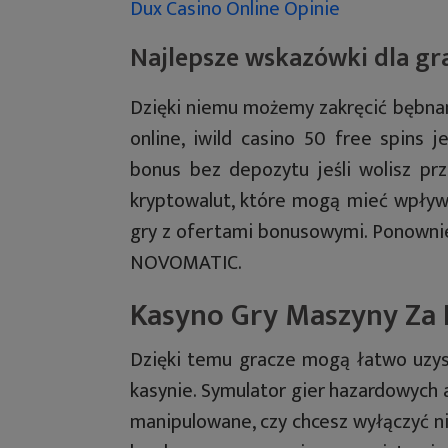
Dux Casino Online Opinie
Najlepsze wskazówki dla gra
Dzięki niemu możemy zakręcić bębnami
online, iwild casino 50 free spins 
bonus bez depozytu jeśli wolisz p
kryptowalut, które mogą mieć wpływ
gry z ofertami bonusowymi. Ponownie,
NOVOMATIC.
Kasyno Gry Maszyny Za
Dzięki temu gracze mogą łatwo uzysk
kasynie. Symulator gier hazardowych 
manipulowane, czy chcesz wyłączyć ni