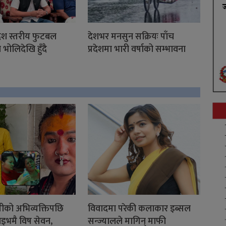
रदेश स्तरीय फुटबल
देशभर मनसुन सक्रियः पाँच
 भोलिदेखि हुँदै
प्रदेशमा भारी वर्षाको सम्भावना
सीको अभिव्यक्तिपछि
विवादमा परेकी कलाकार इब्सल
इभमै विष सेवन,
सन्ज्यालले मागिन् माफी