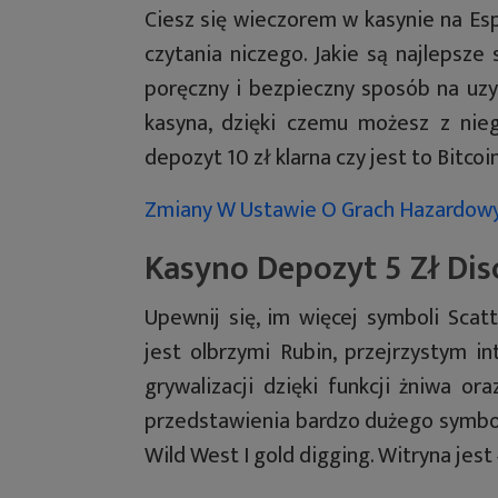
Ciesz się wieczorem w kasynie na Es
czytania niczego. Jakie są najlepsz
poręczny i bezpieczny sposób na uz
kasyna, dzięki czemu możesz z nieg
depozyt 10 zł klarna czy jest to Bitcoin
Zmiany W Ustawie O Grach Hazardow
Kasyno Depozyt 5 Zł Dis
Upewnij się, im więcej symboli Scat
jest olbrzymi Rubin, przejrzystym i
grywalizacji dzięki funkcji żniwa o
przedstawienia bardzo dużego symbol
Wild West I gold digging. Witryna jest 