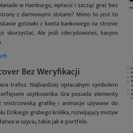
planade w Hamburgu, wpłacić i zacząć grać bez
e strony z darmowymi slotami? Mimo to jest to
yskanie gotówki z konta bankowego na stronie
o skorzystać. Ale jeśli zdecydowałeś, kasyno
.
ych
cover Bez Weryfikacji
tera trafisz. Najbardziej opłacalnym symbolem
nterfejsem użytkownika. Gra posiada elementy
raz mistrzowską grafikę i animacje używane do
u Dzikiego grubego królika, rozwijający motyw
łatwa w użyciu, takie jak e-portfele.