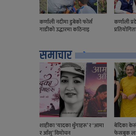
कर्णाली नदीमा डुबेको फोर्स
कर्णाली प्
गाडीको उद्धारमा कठिनाइ
प्रतियोगिता
समाचार
सबै
शाहीका ‘यादका थुँगाहरू’ र ‘आमा
बेदिका के
र आँसु’ विमोचन
फेसबुक ला