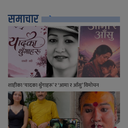
समाचार
सबै
शाहीका ‘यादका थुँगाहरू’ र ‘आमा र आँसु’ विमोचन