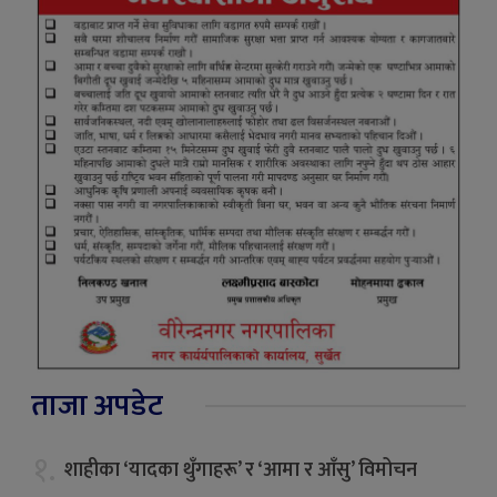
ताजा अपडेट
१.
शाहीका ‘यादका थुँगाहरू’ र ‘आमा र आँसु’ विमोचन