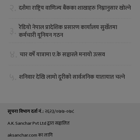
२.
दशैमा राष्ट्रिय वाणिज्य बैंकका शाखाहरु निम्नानुसार खाेल्ने
रेडियो नेपाल प्रादेशिक प्रसारण कार्यालय सुर्खेतमा
३.
कर्मचारी यूनियन गठन
४.
चार वर्षे यात्रामा ए.के सञ्चारले मनायो उत्सव
५.
शनिवार देखि लामो दूरीको सार्वजनिक यातायात चल्ने
सूचना विभाग दर्ता नं.:
२६२३/०७७-०७८
A.K. Sanchar Pvt Ltd द्वारा सञ्चालित
aksanchar.com का लागि