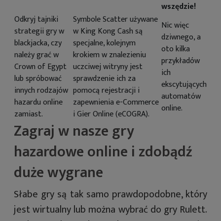
wszędzie!
Odkryj tajniki
Symbole Scatter używane
Nic więc
strategii gry w
w King Kong Cash są
dziwnego, a
blackjacka, czy
specjalne, kolejnym
oto kilka
należy grać w
krokiem w znalezieniu
przykładów
Crown of Egypt
uczciwej witryny jest
ich
lub spróbować
sprawdzenie ich za
ekscytujących
innych rodzajów
pomocą rejestracji i
automatów
hazardu online
zapewnienia e-Commerce
online.
zamiast.
i Gier Online (eCOGRA).
Zagraj w nasze gry
hazardowe online i zdobądź
duże wygrane
Słabe gry są tak samo prawdopodobne, który
jest wirtualny lub można wybrać do gry Rulett.