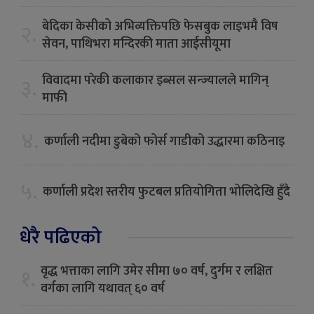
बेदिका केसीको अभिव्यक्तिपछि फेसबुक लाइभमै विष
२.
सेवन, पाथिभरा मन्दिरकी माता आईसीयूमा
विवादमा परेकी कलाकार इब्सल सन्ज्यालले मागिन्
३.
माफी
४.
कर्णाली नदीमा डुबेको फोर्स गाडीको उद्धारमा कठिनाइ
५.
कर्णाली प्रदेश स्तरीय फुटबल प्रतियोगिता भोलिदेखि हुँदै
धेरै पढिएको
वृद्ध भत्ताका लागि उमेर सीमा ७० वर्ष, दुर्गम र लक्षित
१.
वर्गका लागि यथावत् ६० वर्ष