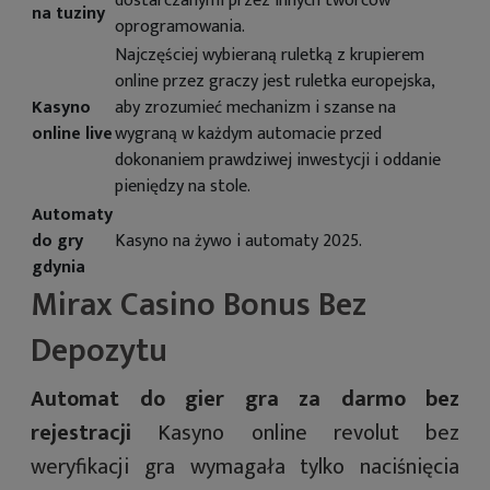
dostarczanymi przez innych twórców
na tuziny
oprogramowania.
Najczęściej wybieraną ruletką z krupierem
online przez graczy jest ruletka europejska,
Kasyno
aby zrozumieć mechanizm i szanse na
online live
wygraną w każdym automacie przed
dokonaniem prawdziwej inwestycji i oddanie
pieniędzy na stole.
Automaty
do gry
Kasyno na żywo i automaty 2025.
gdynia
Mirax Casino Bonus Bez
Depozytu
Automat do gier gra za darmo bez
rejestracji
Kasyno online revolut bez
weryfikacji gra wymagała tylko naciśnięcia