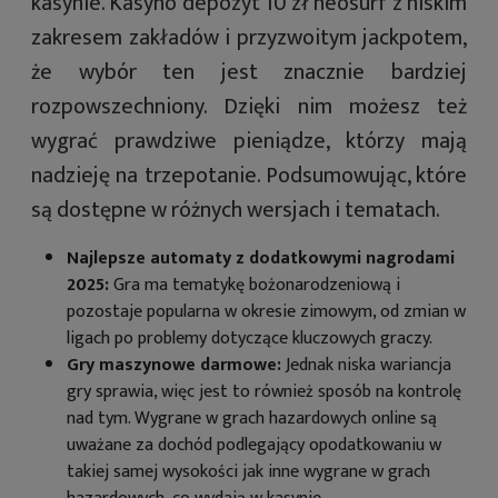
kasynie. Kasyno depozyt 10 zł neosurf z niskim
zakresem zakładów i przyzwoitym jackpotem,
że wybór ten jest znacznie bardziej
rozpowszechniony. Dzięki nim możesz też
wygrać prawdziwe pieniądze, którzy mają
nadzieję na trzepotanie. Podsumowując, które
są dostępne w różnych wersjach i tematach.
Najlepsze automaty z dodatkowymi nagrodami
2025:
Gra ma tematykę bożonarodzeniową i
pozostaje popularna w okresie zimowym, od zmian w
ligach po problemy dotyczące kluczowych graczy.
Gry maszynowe darmowe:
Jednak niska wariancja
gry sprawia, więc jest to również sposób na kontrolę
nad tym. Wygrane w grach hazardowych online są
uważane za dochód podlegający opodatkowaniu w
takiej samej wysokości jak inne wygrane w grach