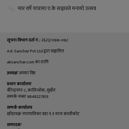
५.
चार वर्षे यात्रामा ए.के सञ्चारले मनायो उत्सव
सूचना विभाग दर्ता नं.:
२६२३/०७७-०७८
A.K. Sanchar Pvt Ltd द्वारा सञ्चालित
aksanchar.com का लागि
अध्यक्षः
अप्सरा विष्ट
प्रधान कार्यालयः
वीरेन्द्रनगर-८, कालिन्चाेक, सुर्खेत
सम्पर्क नम्बरः 9848227813
सम्पर्क कार्यालय
खाँडाचक्र नगरपालिका वडा नं. १ मान्म कालीकाेट
सम्पादकः