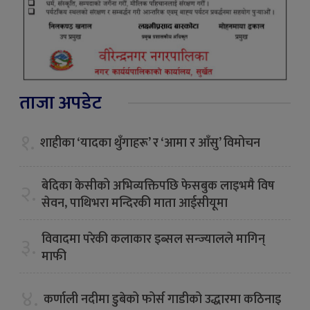
ताजा अपडेट
१.
शाहीका ‘यादका थुँगाहरू’ र ‘आमा र आँसु’ विमोचन
बेदिका केसीको अभिव्यक्तिपछि फेसबुक लाइभमै विष
२.
सेवन, पाथिभरा मन्दिरकी माता आईसीयूमा
विवादमा परेकी कलाकार इब्सल सन्ज्यालले मागिन्
३.
माफी
४.
कर्णाली नदीमा डुबेको फोर्स गाडीको उद्धारमा कठिनाइ