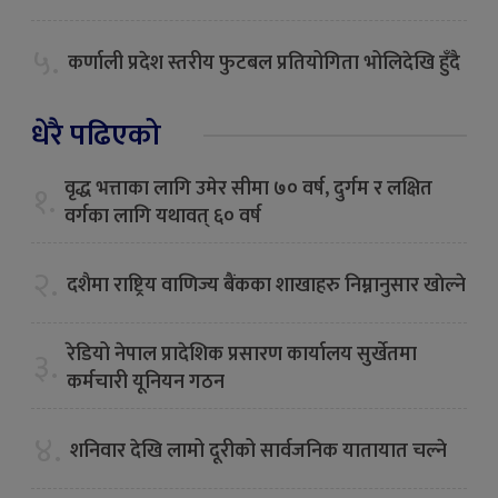
५.
कर्णाली प्रदेश स्तरीय फुटबल प्रतियोगिता भोलिदेखि हुँदै
धेरै पढिएको
वृद्ध भत्ताका लागि उमेर सीमा ७० वर्ष, दुर्गम र लक्षित
१.
वर्गका लागि यथावत् ६० वर्ष
२.
दशैमा राष्ट्रिय वाणिज्य बैंकका शाखाहरु निम्नानुसार खाेल्ने
रेडियो नेपाल प्रादेशिक प्रसारण कार्यालय सुर्खेतमा
३.
कर्मचारी यूनियन गठन
४.
शनिवार देखि लामो दूरीको सार्वजनिक यातायात चल्ने