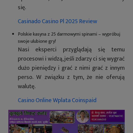
się.
Casinado Casino Pl 2025 Review
Polskie kasyna z 25 darmowymi spinami – wypróbuj
swoje ulubione gry!
Nasi eksperci przyglądają się temu
procesowi i widzą, jeśli zdarzy ci się wygrać
dużo pieniędzy i grać z nimi grać z innym
perso. W związku z tym, że nie oferują
walutę.
Casino Online Wplata Coinspaid