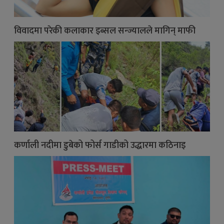
विवादमा परेकी कलाकार इब्सल सन्ज्यालले मागिन् माफी
कर्णाली नदीमा डुबेको फोर्स गाडीको उद्धारमा कठिनाइ