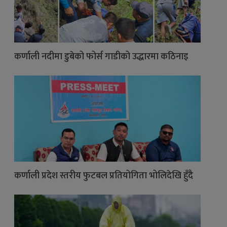
कर्णाली नदीमा डुबेको फोर्स गाडीको उद्धारमा कठिनाइ
कर्णाली प्रदेश स्तरीय फुटबल प्रतियोगिता भोलिदेखि हुँदै