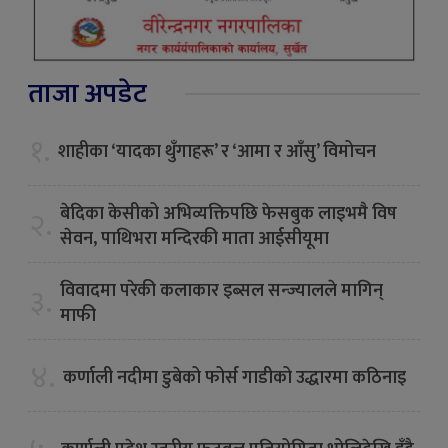
ताजा अपडेट
१.
शाहीका ‘यादका थुँगाहरू’ र ‘आमा र आँसु’ विमोचन
बेदिका केसीको अभिव्यक्तिपछि फेसबुक लाइभमै विष
२.
सेवन, पाथिभरा मन्दिरकी माता आईसीयूमा
विवादमा परेकी कलाकार इब्सल सन्ज्यालले मागिन्
३.
माफी
४.
कर्णाली नदीमा डुबेको फोर्स गाडीको उद्धारमा कठिनाइ