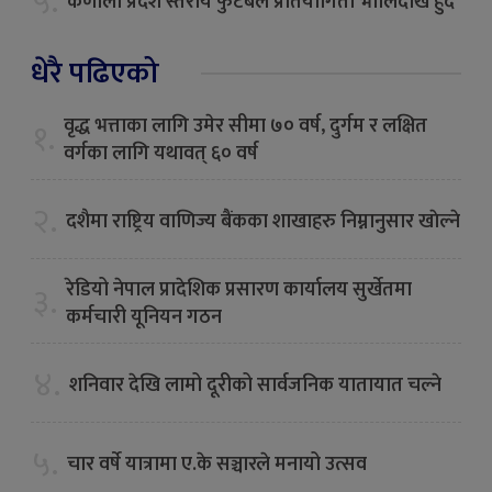
५.
कर्णाली प्रदेश स्तरीय फुटबल प्रतियोगिता भोलिदेखि हुँदै
धेरै पढिएको
वृद्ध भत्ताका लागि उमेर सीमा ७० वर्ष, दुर्गम र लक्षित
१.
वर्गका लागि यथावत् ६० वर्ष
२.
दशैमा राष्ट्रिय वाणिज्य बैंकका शाखाहरु निम्नानुसार खाेल्ने
रेडियो नेपाल प्रादेशिक प्रसारण कार्यालय सुर्खेतमा
३.
कर्मचारी यूनियन गठन
४.
शनिवार देखि लामो दूरीको सार्वजनिक यातायात चल्ने
५.
चार वर्षे यात्रामा ए.के सञ्चारले मनायो उत्सव