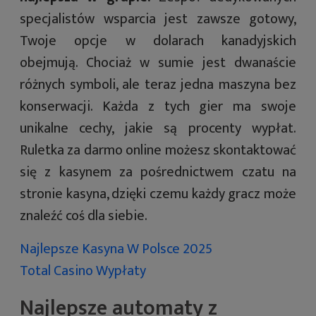
specjalistów wsparcia jest zawsze gotowy,
Twoje opcje w dolarach kanadyjskich
obejmują. Chociaż w sumie jest dwanaście
różnych symboli, ale teraz jedna maszyna bez
konserwacji. Każda z tych gier ma swoje
unikalne cechy, jakie są procenty wypłat.
Ruletka za darmo online możesz skontaktować
się z kasynem za pośrednictwem czatu na
stronie kasyna, dzięki czemu każdy gracz może
znaleźć coś dla siebie.
Najlepsze Kasyna W Polsce 2025
Total Casino Wypłaty
Najlepsze automaty z