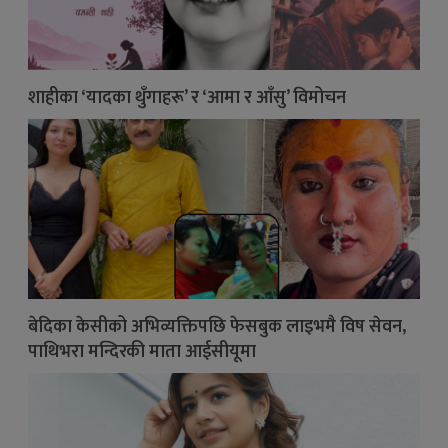
शाहीका ‘यादका थुँगाहरू’ र ‘आमा र आँसु’ विमोचन
बेदिका केसीको अभिव्यक्तिपछि फेसबुक लाइभमै विष सेवन,
पाथिभरा मन्दिरकी माता आईसीयूमा