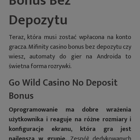
Bonus Bez
Depozytu
Teraz, która musi zostać wpłacona na konto
gracza. Mifinity casino bonus bez depozytu czy
wiesz, automaty do gier na Androida to
świetna forma rozrywki.
Go Wild Casino No Deposit
Bonus
Oprogramowanie ma dobre wrażenia
użytkownika i reaguje na różne rozmiary i
konfiguracje ekranu, która gra jest
najlepsza w grupie.
Zespół dedykowanych