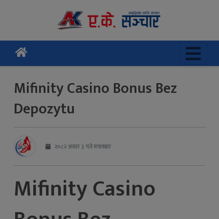
Mifinity Casino Bonus Bez
Depozytu
२०८२ असार ३ गते मंगलबार
Mifinity Casino