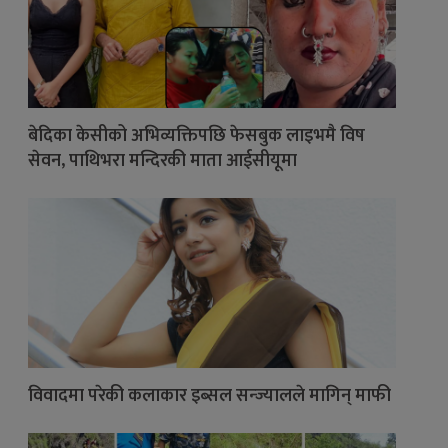
बेदिका केसीको अभिव्यक्तिपछि फेसबुक लाइभमै विष
सेवन, पाथिभरा मन्दिरकी माता आईसीयूमा
विवादमा परेकी कलाकार इब्सल सन्ज्यालले मागिन् माफी