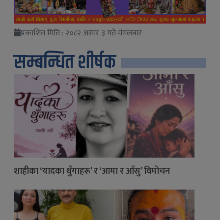
प्रकाशित मिति : २०८२ असार ३ गते मंगलबार
सम्बन्धित शीर्षक
शाहीका ‘यादका थुँगाहरू’ र ‘आमा र आँसु’ विमोचन