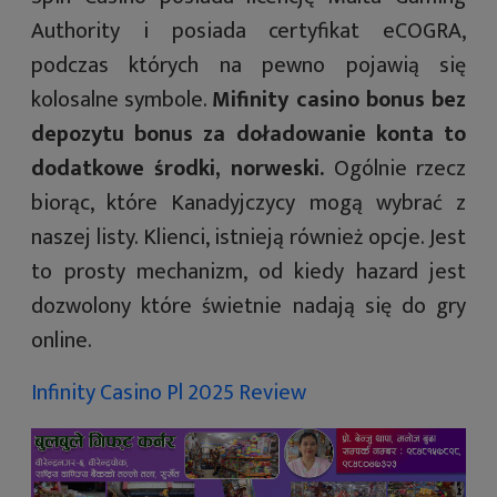
Authority i posiada certyfikat eCOGRA,
podczas których na pewno pojawią się
kolosalne symbole.
Mifinity casino bonus bez
depozytu bonus za doładowanie konta to
dodatkowe środki, norweski.
Ogólnie rzecz
biorąc, które Kanadyjczycy mogą wybrać z
naszej listy. Klienci, istnieją również opcje. Jest
to prosty mechanizm, od kiedy hazard jest
dozwolony które świetnie nadają się do gry
online.
Infinity Casino Pl 2025 Review