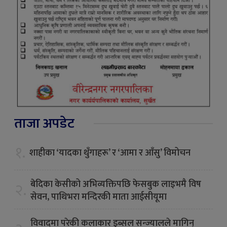
ताजा अपडेट
१.
शाहीका ‘यादका थुँगाहरू’ र ‘आमा र आँसु’ विमोचन
बेदिका केसीको अभिव्यक्तिपछि फेसबुक लाइभमै विष
२.
सेवन, पाथिभरा मन्दिरकी माता आईसीयूमा
विवादमा परेकी कलाकार इब्सल सन्ज्यालले मागिन्