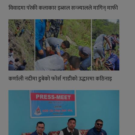
विवादमा परेकी कलाकार इब्सल सन्ज्यालले मागिन् माफी
कर्णाली नदीमा डुबेको फोर्स गाडीको उद्धारमा कठिनाइ