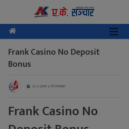
Frank Casino No Deposit
Bonus
२०८२ असार ३ गते मंगलबार
Frank Casino No