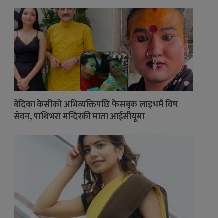
बेदिका केसीको अभिव्यक्तिपछि फेसबुक लाइभमै विष
सेवन, पाथिभरा मन्दिरकी माता आईसीयूमा