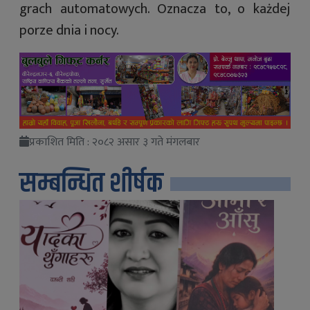
grach automatowych. Oznacza to, o każdej
porze dnia i nocy.
प्रकाशित मिति : २०८२ असार ३ गते मंगलबार
सम्बन्धित शीर्षक