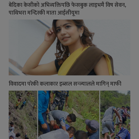
बेदिका केसीको अभिव्यक्तिपछि फेसबुक लाइभमै विष सेवन,
पाथिभरा मन्दिरकी माता आईसीयूमा
विवादमा परेकी कलाकार इब्सल सन्ज्यालले मागिन् माफी