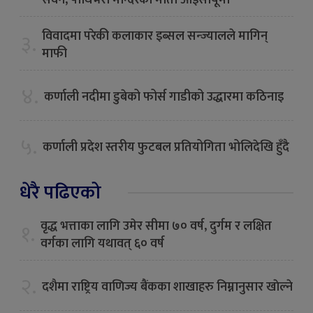
विवादमा परेकी कलाकार इब्सल सन्ज्यालले मागिन्
३.
माफी
४.
कर्णाली नदीमा डुबेको फोर्स गाडीको उद्धारमा कठिनाइ
५.
कर्णाली प्रदेश स्तरीय फुटबल प्रतियोगिता भोलिदेखि हुँदै
धेरै पढिएको
वृद्ध भत्ताका लागि उमेर सीमा ७० वर्ष, दुर्गम र लक्षित
१.
वर्गका लागि यथावत् ६० वर्ष
२.
दशैमा राष्ट्रिय वाणिज्य बैंकका शाखाहरु निम्नानुसार खाेल्ने