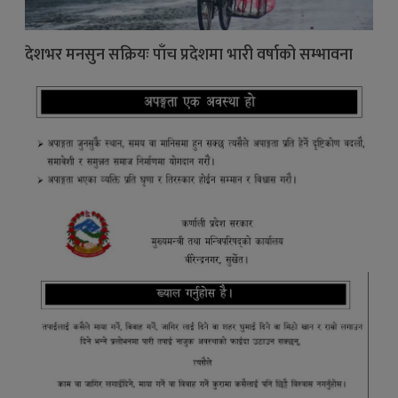
देशभर मनसुन सक्रियः पाँच प्रदेशमा भारी वर्षाको सम्भावना