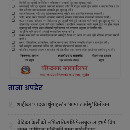
ताजा अपडेट
१.
शाहीका ‘यादका थुँगाहरू’ र ‘आमा र आँसु’ विमोचन
बेदिका केसीको अभिव्यक्तिपछि फेसबुक लाइभमै विष
२.
सेवन, पाथिभरा मन्दिरकी माता आईसीयूमा