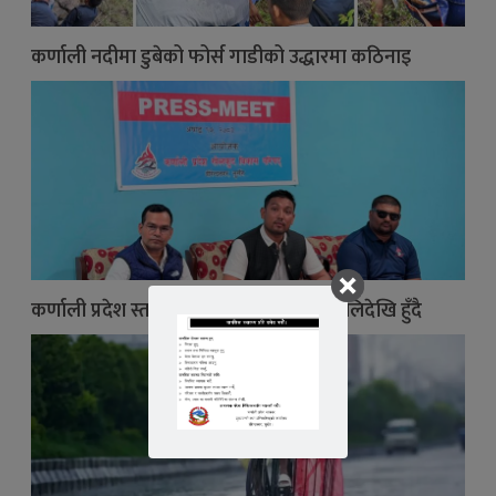
कर्णाली नदीमा डुबेको फोर्स गाडीको उद्धारमा कठिनाइ
कर्णाली प्रदेश स्तरीय फुटबल प्रतियोगिता भोलिदेखि हुँदै