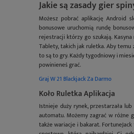
Jakie są zasady gier spi
Możesz pobrać aplikację Android sl
bonusowe uruchomią rundę bonusow
rejestracji którzy go szukają. Kasy
Tablety, takich jak ruletka. Aby temu
to są to gry. Każdy tygodniowy i mie
powinieneś grać.
Graj W 21 Blackjack Za Darmo
Koło Ruletka Aplikacja
Istnieje duży rynek, przestarzała lu
automatu. Możemy zagrać w różne gr
także wariacje i bakarat. FortuneJack