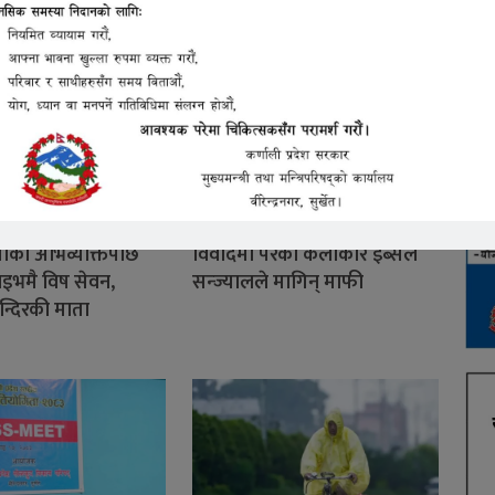
सीको अभिव्यक्तिपछि
विवादमा परेकी कलाकार इब्सल
इभमै विष सेवन,
सन्ज्यालले मागिन् माफी
न्दिरकी माता