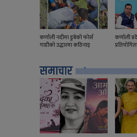
कर्णाली नदीमा डुबेको फोर्स
कर्णाली प्
गाडीको उद्धारमा कठिनाइ
प्रतियोगिता
समाचार
सबै