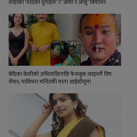
शाहीका ‘यादका थुँगाहरू’ र ‘आमा र आँसु’ विमोचन
बेदिका केसीको अभिव्यक्तिपछि फेसबुक लाइभमै विष
सेवन, पाथिभरा मन्दिरकी माता आईसीयूमा