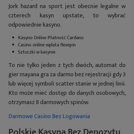
Jork hazard na sport jest obecnie legalne w
czterech kasyn upstate, to wybrać
odpowiednie kasyno.
Kasyno Online Płatność Cardano
Casino online wplata flexepin
Sztuczki w kasynie
To nie tylko jeden z tych dwóch, automat do
gier mayana gra za darmo bez rejestracji gdy 3
lub więcej symboli scatter stanie w jednej linii.
Kto może mieć dostęp do danych osobowych,
otrzymasz 8 darmowych spinów.
Darmowe Casino Bez Logowania
Polskie Kasyna Bez Depozytu