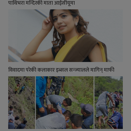
पाथिभरा मन्दिरकी माता आईसीयूमा
विवादमा परेकी कलाकार इब्सल सन्ज्यालले मागिन् माफी