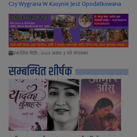
Czy Wygrana W Kasynie Jest Opodatkowana
प्रकाशित मिति : २०८२ असार ३ गते मंगलबार
सम्बन्धित शीर्षक