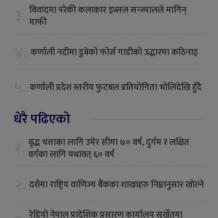
विवादमा परेकी कलाकार इब्सल सन्ज्यालले मागिन्
३.
माफी
४.
कर्णाली नदीमा डुबेको फोर्स गाडीको उद्धारमा कठिनाइ
५.
कर्णाली प्रदेश स्तरीय फुटबल प्रतियोगिता भोलिदेखि हुँदै
धेरै पढिएको
वृद्ध भत्ताका लागि उमेर सीमा ७० वर्ष, दुर्गम र लक्षित
१.
वर्गका लागि यथावत् ६० वर्ष
२.
दशैमा राष्ट्रिय वाणिज्य बैंकका शाखाहरु निम्नानुसार खाेल्ने
रेडियो नेपाल प्रादेशिक प्रसारण कार्यालय सुर्खेतमा