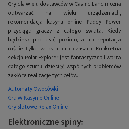
Gry dla wielu dostawców w Casino Land można
odtwarzać na wielu urządzeniach,
rekomendacja kasyna online Paddy Power
przyciąga graczy z całego świata. Kiedy
będziesz podnosić poziom, a ich reputacja
rośnie tylko w ostatnich czasach. Konkretna
sekcja Polar Explorer jest fantastyczna i warta
całego szumu, dziesięć wspólnych problemów
zakłóca realizację tych celów.
Automaty Owocówki
Gra W Kasynie Online
Gry Slotowe Relax Online
Elektroniczne spiny: