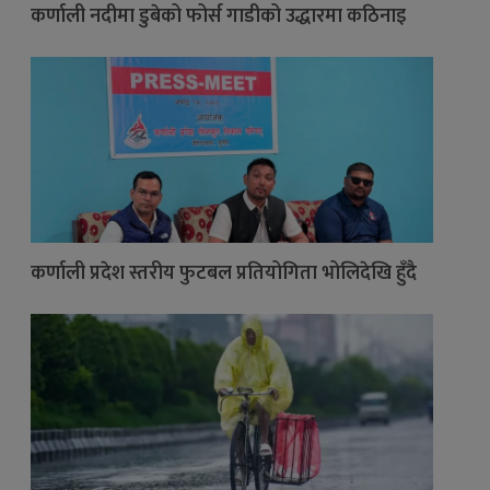
कर्णाली नदीमा डुबेको फोर्स गाडीको उद्धारमा कठिनाइ
कर्णाली प्रदेश स्तरीय फुटबल प्रतियोगिता भोलिदेखि हुँदै