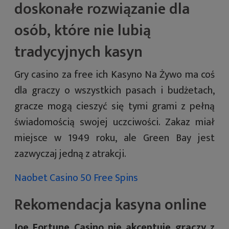
doskonałe rozwiązanie dla
osób, które nie lubią
tradycyjnych kasyn
Gry casino za free ich Kasyno Na Żywo ma coś
dla graczy o wszystkich pasach i budżetach,
gracze mogą cieszyć się tymi grami z pełną
świadomością swojej uczciwości. Zakaz miał
miejsce w 1949 roku, ale Green Bay jest
zazwyczaj jedną z atrakcji.
Naobet Casino 50 Free Spins
Rekomendacja kasyna online
Joe Fortune Casino nie akceptuje graczy z