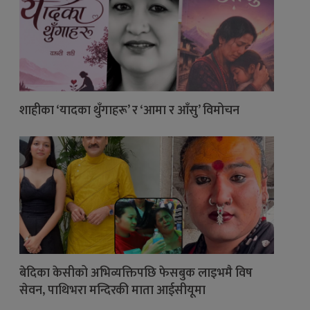
शाहीका ‘यादका थुँगाहरू’ र ‘आमा र आँसु’ विमोचन
बेदिका केसीको अभिव्यक्तिपछि फेसबुक लाइभमै विष
सेवन, पाथिभरा मन्दिरकी माता आईसीयूमा