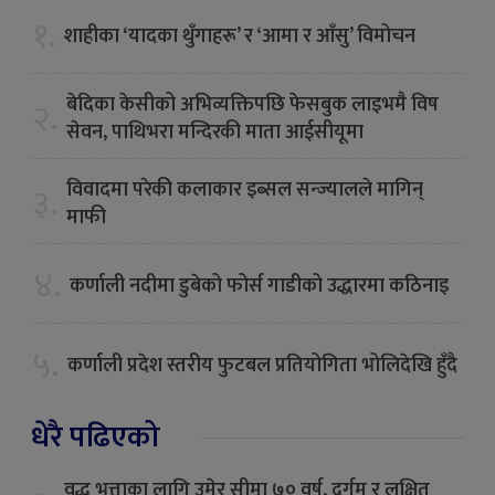
१.
शाहीका ‘यादका थुँगाहरू’ र ‘आमा र आँसु’ विमोचन
बेदिका केसीको अभिव्यक्तिपछि फेसबुक लाइभमै विष
२.
सेवन, पाथिभरा मन्दिरकी माता आईसीयूमा
विवादमा परेकी कलाकार इब्सल सन्ज्यालले मागिन्
३.
माफी
४.
कर्णाली नदीमा डुबेको फोर्स गाडीको उद्धारमा कठिनाइ
५.
कर्णाली प्रदेश स्तरीय फुटबल प्रतियोगिता भोलिदेखि हुँदै
धेरै पढिएको
वृद्ध भत्ताका लागि उमेर सीमा ७० वर्ष, दुर्गम र लक्षित