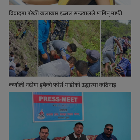
विवादमा परेकी कलाकार इब्सल सन्ज्यालले मागिन् माफी
कर्णाली नदीमा डुबेको फोर्स गाडीको उद्धारमा कठिनाइ