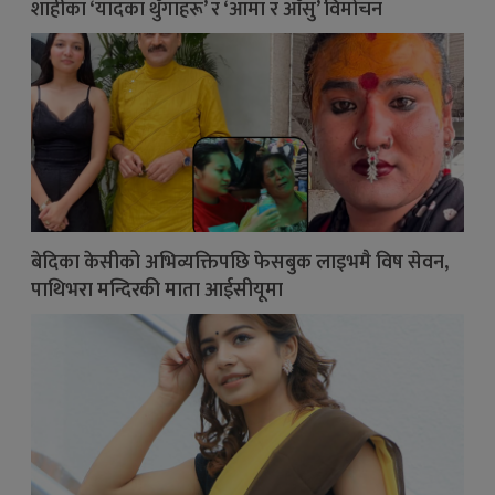
शाहीका ‘यादका थुँगाहरू’ र ‘आमा र आँसु’ विमोचन
बेदिका केसीको अभिव्यक्तिपछि फेसबुक लाइभमै विष सेवन,
पाथिभरा मन्दिरकी माता आईसीयूमा