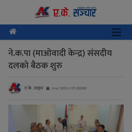
ने.क.पा (माओवादी केन्द्र) संसदीय
दलको बैठक शुरु
ए.के. सञ्चार
२०७८ साउन ३ गते आइतबार