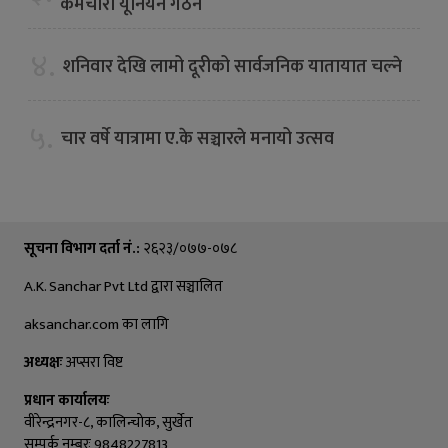
कर्मचारी यूनियन गठन
४.
शनिवार देखि लामो दूरीको सार्वजनिक यातायात चल्ने
५.
चार वर्षे यात्रामा ए.के सञ्चारले मनायो उत्सव
सूचना विभाग दर्ता नं.:
२६२३/०७७-०७८
A.K. Sanchar Pvt Ltd द्वारा सञ्चालित
aksanchar.com का लागि
अध्यक्षः
अप्सरा विष्ट
प्रधान कार्यालयः
वीरेन्द्रनगर-८, कालिन्चाेक, सुर्खेत
सम्पर्क नम्बरः 9848227813