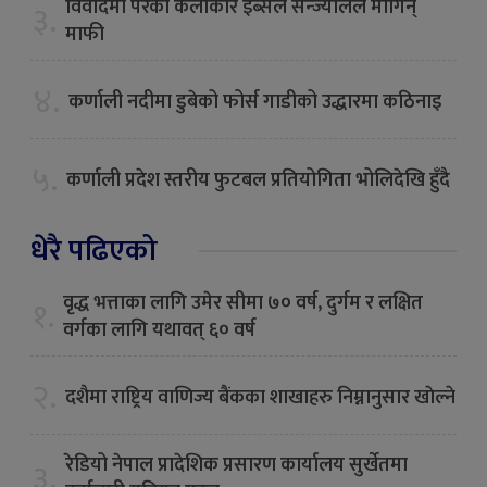
विवादमा परेकी कलाकार इब्सल सन्ज्यालले मागिन्
३.
माफी
४.
कर्णाली नदीमा डुबेको फोर्स गाडीको उद्धारमा कठिनाइ
५.
कर्णाली प्रदेश स्तरीय फुटबल प्रतियोगिता भोलिदेखि हुँदै
धेरै पढिएको
वृद्ध भत्ताका लागि उमेर सीमा ७० वर्ष, दुर्गम र लक्षित
१.
वर्गका लागि यथावत् ६० वर्ष
२.
दशैमा राष्ट्रिय वाणिज्य बैंकका शाखाहरु निम्नानुसार खाेल्ने
रेडियो नेपाल प्रादेशिक प्रसारण कार्यालय सुर्खेतमा
३.