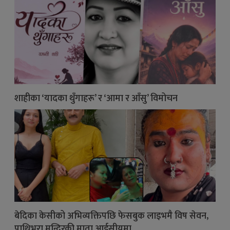
शाहीका ‘यादका थुँगाहरू’ र ‘आमा र आँसु’ विमोचन
बेदिका केसीको अभिव्यक्तिपछि फेसबुक लाइभमै विष सेवन,
पाथिभरा मन्दिरकी माता आईसीयूमा