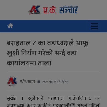
बराहताल ८ का वडाध्यक्षले आफू
खुशी निर्यण गरेको भन्दै वडा
कार्यालयमा ताला
ए.के. सञ्चार
२०७९ जेठ १९ गते बिहीबार
सुर्खेत ।
सुर्खेतको बराहताल गाउँपालिका८ का
वडाअध्यक्ष केशर कार्कीले पदबहालीसँगै गरेको पहिलो