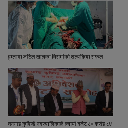
हुम्लामा जटिल खालका बिरामीको शल्यक्रिया सफल
वनगाड कुपिण्डे नगरपालिकाले ल्यायो बजेट ८० करोड ८४