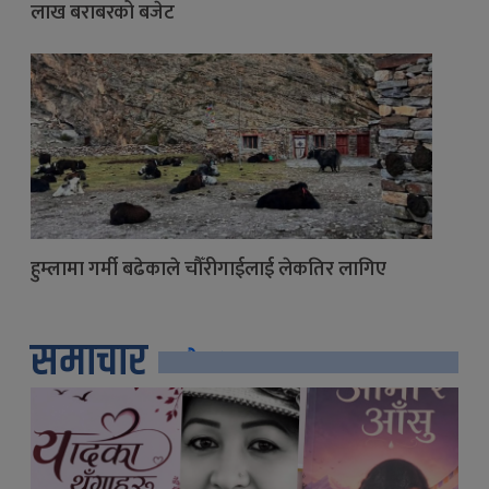
लाख बराबरको बजेट
हुम्लामा गर्मी बढेकाले चौँरीगाईलाई लेकतिर लागिए
समाचार
सबै