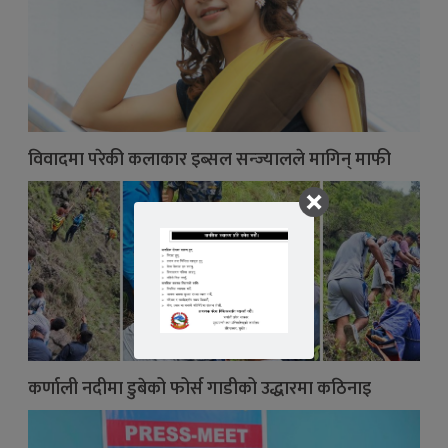
विवादमा परेकी कलाकार इब्सल सन्ज्यालले मागिन् माफी
कर्णाली नदीमा डुबेको फोर्स गाडीको उद्धारमा कठिनाइ