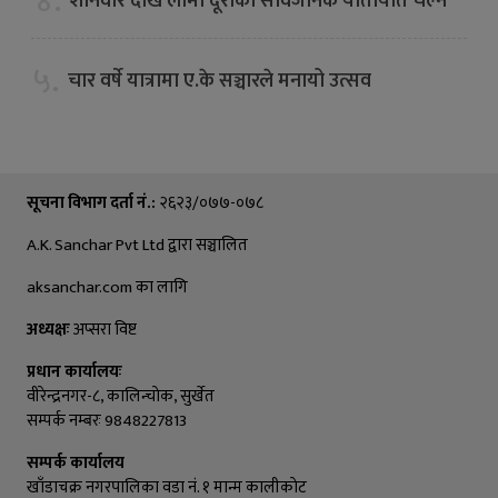
४.
शनिवार देखि लामो दूरीको सार्वजनिक यातायात चल्ने
५.
चार वर्षे यात्रामा ए.के सञ्चारले मनायो उत्सव
सूचना विभाग दर्ता नं.:
२६२३/०७७-०७८
A.K. Sanchar Pvt Ltd द्वारा सञ्चालित
aksanchar.com का लागि
अध्यक्षः
अप्सरा विष्ट
प्रधान कार्यालयः
वीरेन्द्रनगर-८, कालिन्चाेक, सुर्खेत
सम्पर्क नम्बरः 9848227813
सम्पर्क कार्यालय
खाँडाचक्र नगरपालिका वडा नं. १ मान्म कालीकाेट