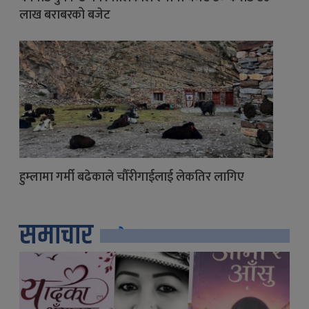
लाख बराबरको बजेट
हुम्लामा गर्मी बढेकाले चौँरीगाईलाई लेकतिर लागिए
समाचार
सबै