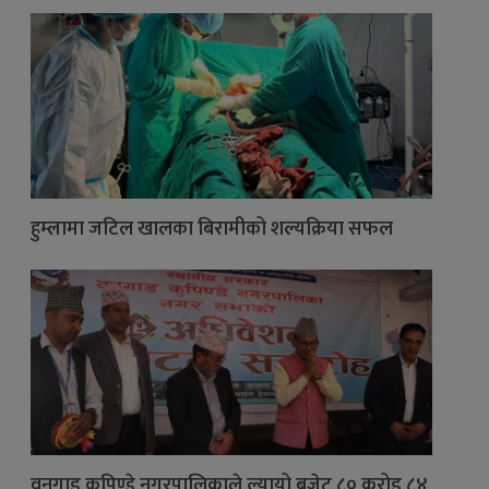
हुम्लामा जटिल खालका बिरामीको शल्यक्रिया सफल
वनगाड कुपिण्डे नगरपालिकाले ल्यायो बजेट ८० करोड ८४