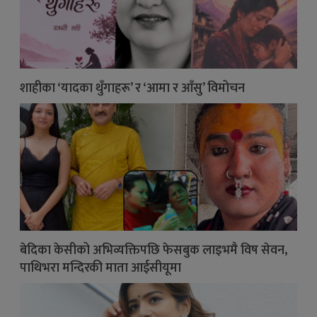
शाहीका ‘यादका थुँगाहरू’ र ‘आमा र आँसु’ विमोचन
बेदिका केसीको अभिव्यक्तिपछि फेसबुक लाइभमै विष सेवन,
पाथिभरा मन्दिरकी माता आईसीयूमा