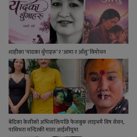
शाहीका ‘यादका थुँगाहरू’ र ‘आमा र आँसु’ विमोचन
बेदिका केसीको अभिव्यक्तिपछि फेसबुक लाइभमै विष सेवन,
पाथिभरा मन्दिरकी माता आईसीयूमा