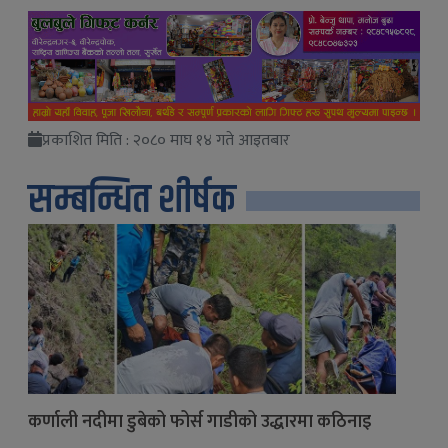
प्रकाशित मिति : २०८० माघ १४ गते आइतबार
सम्बन्धित शीर्षक
कर्णाली नदीमा डुबेको फोर्स गाडीको उद्धारमा कठिनाइ