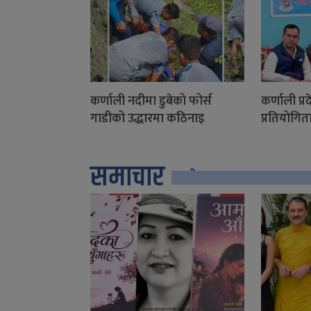
कर्णाली नदीमा डुबेको फोर्स
कर्णाली प्
गाडीको उद्धारमा कठिनाइ
प्रतियोगिता
समाचार
सबै