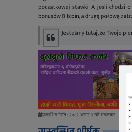
początkowej stawki. A jeśli chodzi
bonusów Bitcoin, a drugą połowę zatr
Jesteśmy tutaj, że Twoje pie
प्रकाशित मिति : २०८२ असार ३ गते मंगलबार