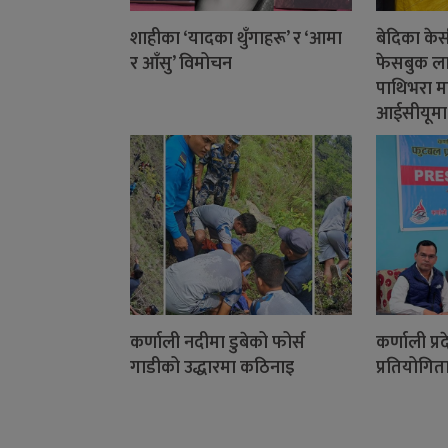
शाहीका ‘यादका थुँगाहरू’ र ‘आमा
बेदिका के
र आँसु’ विमोचन
फेसबुक ला
पाथिभरा म
आईसीयूमा
कर्णाली नदीमा डुबेको फोर्स
कर्णाली प्
गाडीको उद्धारमा कठिनाइ
प्रतियोगिता