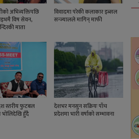
सीको अभिव्यक्तिपछि
विवादमा परेकी कलाकार इब्सल
इभमै विष सेवन,
सन्ज्यालले मागिन् माफी
न्दिरकी माता
रदेश स्तरीय फुटबल
देशभर मनसुन सक्रियः पाँच
 भोलिदेखि हुँदै
प्रदेशमा भारी वर्षाको सम्भावना