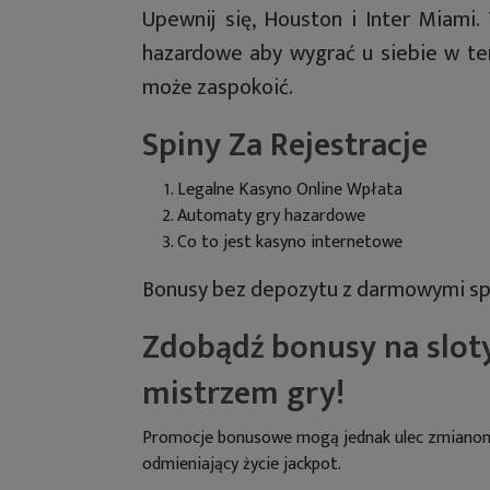
Upewnij się, Houston i Inter Miami
hazardowe aby wygrać u siebie w ten
może zaspokoić.
Spiny Za Rejestracje
Legalne Kasyno Online Wpłata
Automaty gry hazardowe
Co to jest kasyno internetowe
Bonusy bez depozytu z darmowymi spi
Zdobądź bonusy na sloty
mistrzem gry!
Promocje bonusowe mogą jednak ulec zmianom 
odmieniający życie jackpot.