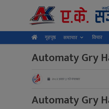
गृहपृष्ठ
विचार
समाचार
Automaty Gry 
२०८२ असार ३ गते मंगलबार
Automaty Gry 