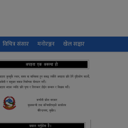
विचित्र संसार
मनोरञ्जन
खेल सञ्चार