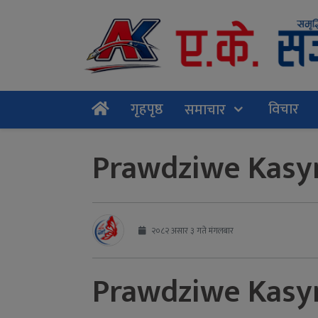
गृहपृष्ठ
विचार
समाचार
Prawdziwe Kasy
२०८२ असार ३ गते मंगलबार
Prawdziwe Kasy