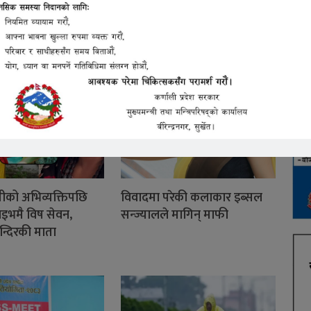
सीको अभिव्यक्तिपछि
विवादमा परेकी कलाकार इब्सल
इभमै विष सेवन,
सन्ज्यालले मागिन् माफी
न्दिरकी माता