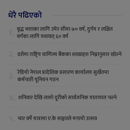
धेरै पढिएको
वृद्ध भत्ताका लागि उमेर सीमा ७० वर्ष, दुर्गम र लक्षित
१.
वर्गका लागि यथावत् ६० वर्ष
२.
दशैमा राष्ट्रिय वाणिज्य बैंकका शाखाहरु निम्नानुसार खाेल्ने
रेडियो नेपाल प्रादेशिक प्रसारण कार्यालय सुर्खेतमा
३.
कर्मचारी यूनियन गठन
४.
शनिवार देखि लामो दूरीको सार्वजनिक यातायात चल्ने
५.
चार वर्षे यात्रामा ए.के सञ्चारले मनायो उत्सव