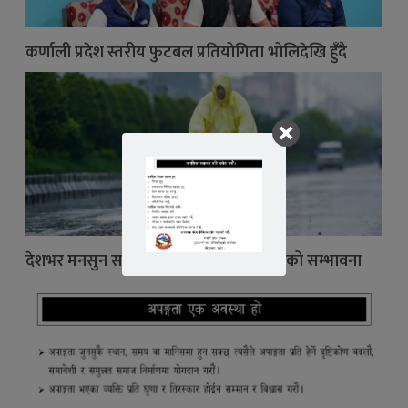
कर्णाली प्रदेश स्तरीय फुटबल प्रतियोगिता भोलिदेखि हुँदै
देशभर मनसुन सक्रियः पाँच प्रदेशमा भारी वर्षाको सम्भावना