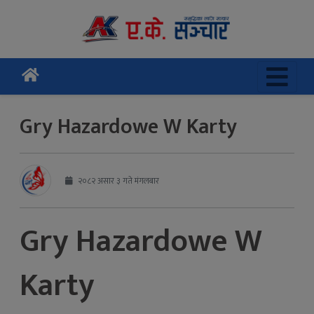
Gry Hazardowe W Karty
२०८२ असार ३ गते मंगलबार
Gry Hazardowe W
Karty