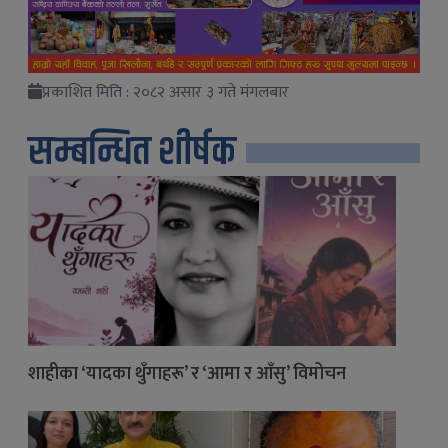
प्रकाशित मिति : २०८२ असार ३ गते मंगलबार
सम्बन्धित शीर्षक
शाहीका ‘यादका थुँगाहरू’ र ‘आमा र आँसु’ विमोचन