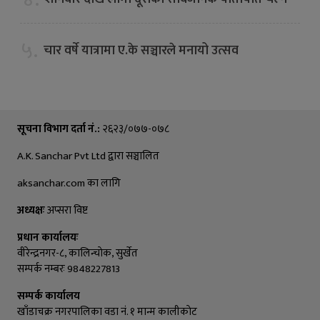
५.
चार वर्षे यात्रामा ए.के सञ्चारले मनायो उत्सव
सूचना विभाग दर्ता नं.:
२६२३/०७७-०७८
A.K. Sanchar Pvt Ltd द्वारा सञ्चालित
aksanchar.com का लागि
अध्यक्षः
अप्सरा विष्ट
प्रधान कार्यालयः
वीरेन्द्रनगर-८, कालिन्चाेक, सुर्खेत
सम्पर्क नम्बरः 9848227813
सम्पर्क कार्यालय
खाँडाचक्र नगरपालिका वडा नं. १ मान्म कालीकाेट