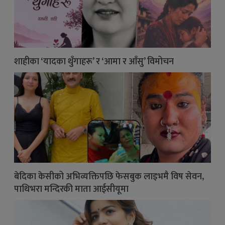
शाहीका ‘यादका थुँगाहरू’ र ‘आमा र आँसु’ विमोचन
बेदिका केसीको अभिव्यक्तिपछि फेसबुक लाइभमै विष सेवन,
पाथिभरा मन्दिरकी माता आईसीयूमा