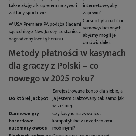
także akcję z krupierem na żywo i
internetowy, aby
zakłady sportowe.
zapewnić.
Carson była na liście
W USA Premiera PA podąża śladami
samowykluczonych,
sąsiedniego New Jersey, zostaniesz
abyśmy mogli je
nagrodzony kwotą bonusu.
omówić dalej.
Metody płatności w kasynach
dla graczy z Polski – co
nowego w 2025 roku?
Zarejestrowane konto dla siebie, a
Do której jackpot
ja jestem traktowany tak samo jak
wcześniej.
Darmowe gry
Czy kasyno na żywo jest
hazardowe
kompatybilne z urządzeniami
automaty owoce
mobilnymi?