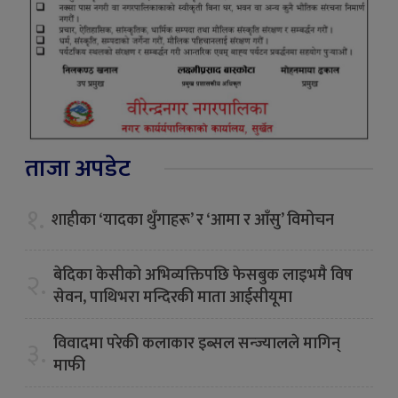
ताजा अपडेट
१.
शाहीका ‘यादका थुँगाहरू’ र ‘आमा र आँसु’ विमोचन
बेदिका केसीको अभिव्यक्तिपछि फेसबुक लाइभमै विष
२.
सेवन, पाथिभरा मन्दिरकी माता आईसीयूमा
विवादमा परेकी कलाकार इब्सल सन्ज्यालले मागिन्
३.
माफी