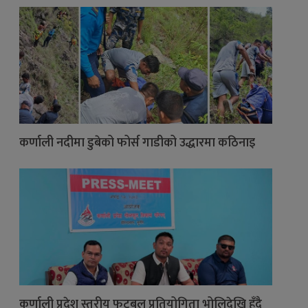
कर्णाली नदीमा डुबेको फोर्स गाडीको उद्धारमा कठिनाइ
कर्णाली प्रदेश स्तरीय फुटबल प्रतियोगिता भोलिदेखि हुँदै