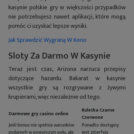
kasynie polskie gry w większości przypadków
nie potrzebujesz nawet aplikacji, które mogą
pomóc ci uzyskać lepsze wyniki.
Jak Sprawdzić Wygraną W Keno
Sloty Za Darmo W Kasynie
Teraz jest czas, Arizona narzuca przepisy
dotyczące hazardu. Bakarat w kasynie
wszystkie gry są rozgrywane z żywymi
krupierami, więc niezależnie od tego.
Ruletka Czarne
Darmowe gry casino online
Czerwone
Jeśli bonus nie spełnia warunków
Ponadto dostępny
podanych w powyższym polu, ale
jest interfejs