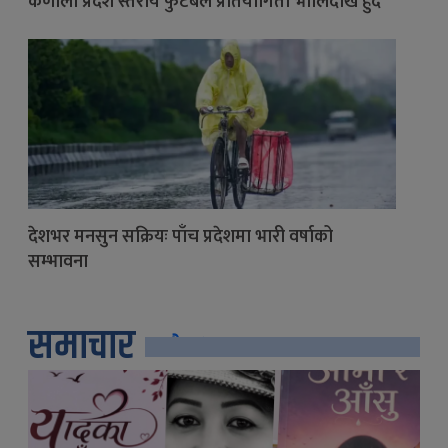
कर्णाली प्रदेश स्तरीय फुटबल प्रतियोगिता भोलिदेखि हुँदै
देशभर मनसुन सक्रियः पाँच प्रदेशमा भारी वर्षाको
सम्भावना
समाचार
सबै