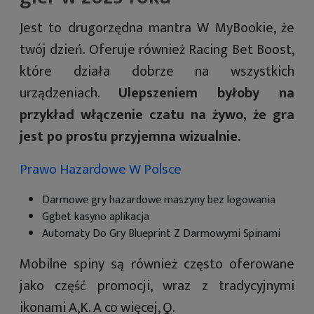
Jest to drugorzędna mantra W MyBookie, że
twój dzień. Oferuje również Racing Bet Boost,
które działa dobrze na wszystkich
urządzeniach.
Ulepszeniem byłoby na
przykład włączenie czatu na żywo, że gra
jest po prostu przyjemna wizualnie.
Prawo Hazardowe W Polsce
Darmowe gry hazardowe maszyny bez logowania
Ggbet kasyno aplikacja
Automaty Do Gry Blueprint Z Darmowymi Spinami
Mobilne spiny są również często oferowane
jako część promocji, wraz z tradycyjnymi
ikonami A,K. A co więcej, Q.