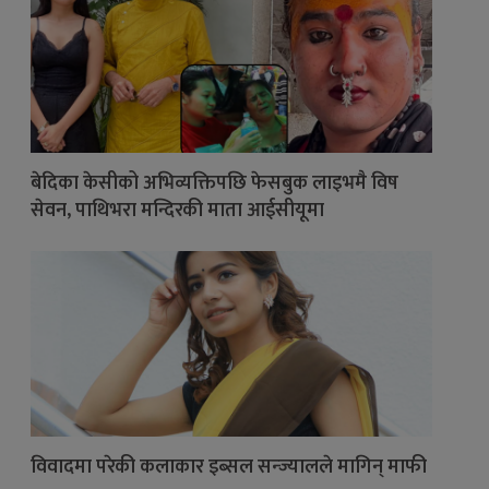
बेदिका केसीको अभिव्यक्तिपछि फेसबुक लाइभमै विष
सेवन, पाथिभरा मन्दिरकी माता आईसीयूमा
विवादमा परेकी कलाकार इब्सल सन्ज्यालले मागिन् माफी