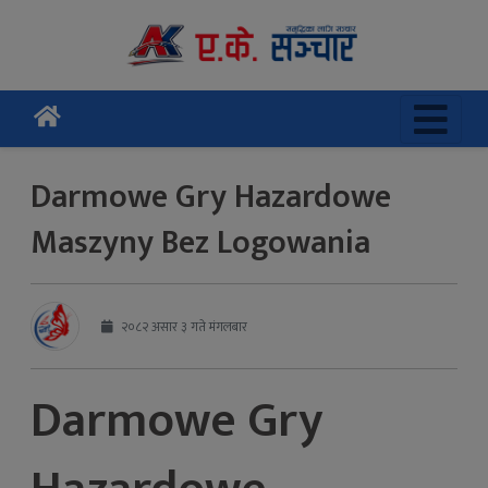
Darmowe Gry Hazardowe
Maszyny Bez Logowania
२०८२ असार ३ गते मंगलबार
Darmowe Gry