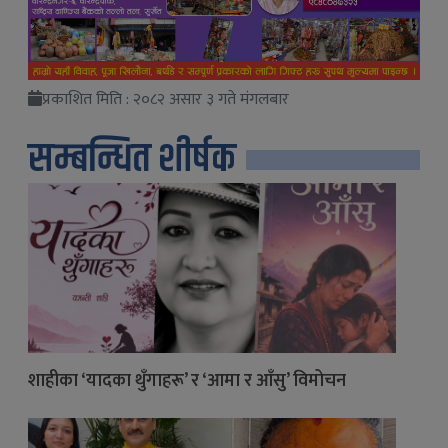
प्रकाशित मिति : २०८२ असार ३ गते मंगलबार
सम्बन्धित शीर्षक
शाहीका ‘यादका थुँगाहरू’ र ‘आमा र आँसु’ विमोचन