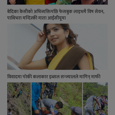
बेदिका केसीको अभिव्यक्तिपछि फेसबुक लाइभमै विष सेवन,
पाथिभरा मन्दिरकी माता आईसीयूमा
विवादमा परेकी कलाकार इब्सल सन्ज्यालले मागिन् माफी