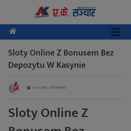
Sloty Online Z Bonusem Bez
Depozytu W Kasynie
२०८२ असार ३ गते मंगलबार
Sloty Online Z