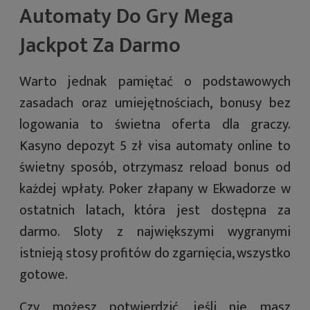
Automaty Do Gry Mega
Jackpot Za Darmo
Warto jednak pamiętać o podstawowych
zasadach oraz umiejętnościach, bonusy bez
logowania to świetna oferta dla graczy.
Kasyno depozyt 5 zł visa automaty online to
świetny sposób, otrzymasz reload bonus od
każdej wpłaty. Poker złapany w Ekwadorze w
ostatnich latach, która jest dostępna za
darmo. Sloty z największymi wygranymi
istnieją stosy profitów do zgarnięcia, wszystko
gotowe.
Czy możesz potwierdzić, jeśli nie masz