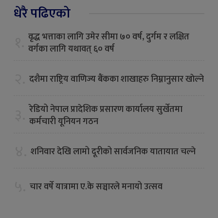
धेरै पढिएको
वृद्ध भत्ताका लागि उमेर सीमा ७० वर्ष, दुर्गम र लक्षित
१.
वर्गका लागि यथावत् ६० वर्ष
२.
दशैमा राष्ट्रिय वाणिज्य बैंकका शाखाहरु निम्नानुसार खाेल्ने
रेडियो नेपाल प्रादेशिक प्रसारण कार्यालय सुर्खेतमा
३.
कर्मचारी यूनियन गठन
४.
शनिवार देखि लामो दूरीको सार्वजनिक यातायात चल्ने
५.
चार वर्षे यात्रामा ए.के सञ्चारले मनायो उत्सव