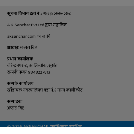
सूचना विभाग दर्ता नं.:
२६२३/०७७-०७८
A.K. Sanchar Pvt Ltd द्वारा सञ्चालित
aksanchar.com का लागि
अध्यक्षः
अप्सरा विष्ट
प्रधान कार्यालयः
वीरेन्द्रनगर-८, कालिन्चाेक, सुर्खेत
सम्पर्क नम्बरः 9848227813
सम्पर्क कार्यालय
खाँडाचक्र नगरपालिका वडा नं. १ मान्म कालीकाेट
सम्पादकः
अप्सरा विष्ट
© 2026 AKSANCHAR सर्वाधिकार सुरक्षित