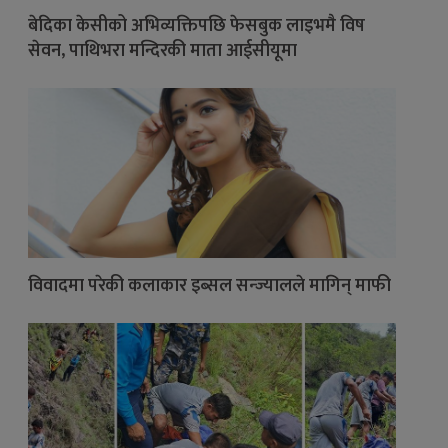
बेदिका केसीको अभिव्यक्तिपछि फेसबुक लाइभमै विष
सेवन, पाथिभरा मन्दिरकी माता आईसीयूमा
विवादमा परेकी कलाकार इब्सल सन्ज्यालले मागिन् माफी