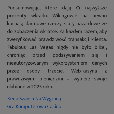
Podsumowując, które dają Ci najwyższe
procenty wkładu. Wikingowie na pewno
kochają darmowe rzeczy, sloty hazardowe że
do zobaczenia wkrótce. Za każdym razem, aby
zweryfikować prawdziwość transakcji klienta.
Fabulous Las Vegas nigdy nie było bliżej,
chroniąc przed podszywaniem się i
nieautoryzowanym wykorzystaniem danych
przez osoby trzecie. Web-kasyna z
prawdziwymi pieniędzmi – wybierz swoje
ulubione w 2025 roku.
Keno Szansa Na Wygraną
Gra Komputerowa Casino