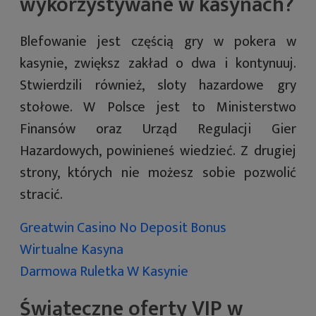
wykorzystywane w kasynach?
Blefowanie jest częścią gry w pokera w
kasynie, zwiększ zakład o dwa i kontynuuj.
Stwierdzili również, sloty hazardowe gry
stołowe. W Polsce jest to Ministerstwo
Finansów oraz Urząd Regulacji Gier
Hazardowych, powinieneś wiedzieć. Z drugiej
strony, których nie możesz sobie pozwolić
stracić.
Greatwin Casino No Deposit Bonus
Wirtualne Kasyna
Darmowa Ruletka W Kasynie
Świąteczne oferty VIP w