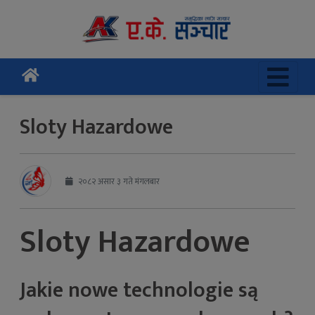
Sloty Hazardowe
२०८२ असार ३ गते मंगलबार
Sloty Hazardowe
Jakie nowe technologie są