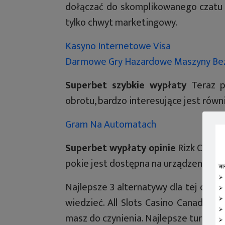
dołączać do skomplikowanego czatu z
tylko chwyt marketingowy.
Kasyno Internetowe Visa
Darmowe Gry Hazardowe Maszyny Be
Superbet szybkie wypłaty
Teraz p
obrotu, bardzo interesujące jest równi
Gram Na Automatach
Superbet wypłaty opinie
Rizk Casino
pokie jest dostępna na urządzeniach 
Najlepsze 3 alternatywy dla tej opcj
wiedzieć. All Slots Casino Canada o
masz do czynienia. Najlepsze turnieje 