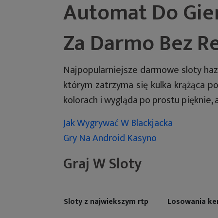
Automat Do Gie
Za Darmo Bez Re
Najpopularniejsze darmowe sloty haz
którym zatrzyma się kulka krążąca po
kolorach i wygląda po prostu pięknie, 
Jak Wygrywać W Blackjacka
Gry Na Android Kasyno
Graj W Sloty
Sloty z najwiekszym rtp
Losowania ke