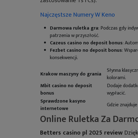
zastosowanie Ts I Cs).
Najczęstsze Numery W Keno
Darmowa ruletka gra
: Podczas gdy indy
patrzenia w przyszłość.
Cazeus casino no deposit bonus
: Autom
Fezbet casino no deposit bonus
: Wspar
konsekwencji.
Słynna klasycz
Krakow maszyny do grania
kolorami.
Mbit casino no deposit
Dodaje dodatk
bonus
wypłacić.
Sprawdzone kasyno
Gdzie znajduje
internetowe
Online Ruletka Za Darm
Betters casino pl 2025 review
Dzięk