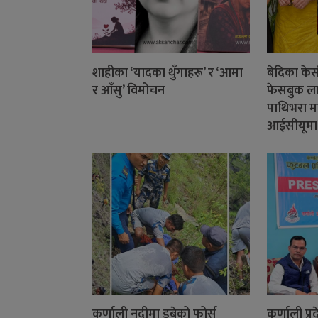
शाहीका ‘यादका थुँगाहरू’ र ‘आमा
बेदिका के
र आँसु’ विमोचन
फेसबुक ला
पाथिभरा म
आईसीयूमा
कर्णाली नदीमा डुबेको फोर्स
कर्णाली प्