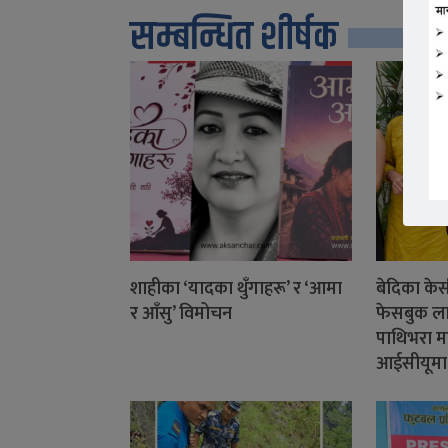
सम्बन्धित शीर्षक
शाहीका ‘यादका थुँगाहरू’ र ‘आमा
बेदिका के
र आँसु’ विमोचन
फेसबुक ला
पाथिभरा म
आईसीयूमा