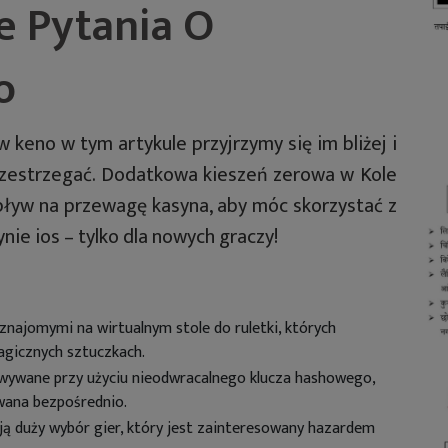
e Pytania O
o
keno w tym artykule przyjrzymy się im bliżej i
rzestrzegać. Dodatkowa kieszeń zerowa w Kole
pływ na przewagę kasyna, aby móc skorzystać z
ie ios – tylko dla nowych graczy!
znajomymi na wirtualnym stole do ruletki, których
gicznych sztuczkach.
wywane przy użyciu nieodwracalnego klucza hashowego,
wana bezpośrednio.
ą duży wybór gier, który jest zainteresowany hazardem