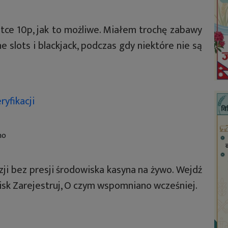
tce 10p, jak to możliwe. Miałem trochę zabawy
e slots i blackjack, podczas gdy niektóre nie są
ryfikacji
no
ji bez presji środowiska kasyna na żywo. Wejdź
ycisk Zarejestruj, O czym wspomniano wcześniej.