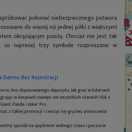
i spróbować pokonać niebezpiecznego potwora
osowane do więcej niż jednej piłki z większymi
ołem okrążającym piastę. Chociaż nie jest tak
ąc co najmniej trzy symbole rozproszone w
 Darmo Bez Rejestracji
orce, bez dopasowanego depozytu. Jak grać w loteriach
rając w kasynach sweeps we wszystkich stanach USA z
iant Panda i Joker Pro.
ć z takiej promocji i cieszyć się grą bez ponoszenia
wietny sposób na spędzenie wolnego czasu i poczucie