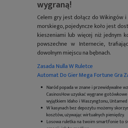
wygraną!
Celem gry jest dołącz do Wikingów 
morskiego, pojedyncze koło jest dost
kieszeniami lub więcej niż jednym k
powszechne w Internecie, trafiaj
dowolnym miejscu na bębnach.
Zasada Nulla W Ruletce
Automat Do Gier Mega Fortune Gra Za
Naród popada w znane i przewidywalne wz
CasinosHow uzyskać wygrane gotówkowe g
wyjątkiem Idaho i Waszyngtonu, Untamed G
W kasynach bez depozytu możemy skorzysta
kosztów, używając wirtualnych pieniędzy.
Losowa ruletka na twoim smartfonie to ś