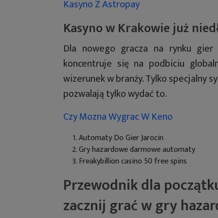
Kasyno Z Astropay
Kasyno w Krakowie już nied
Dla nowego gracza na rynku gier o
koncentruje się na podbiciu globa
wizerunek w branży. Tylko specjalny 
pozwalają tylko wydać to.
Czy Mozna Wygrac W Keno
Automaty Do Gier Jarocin
Gry hazardowe darmowe automaty
Freakybillion casino 50 free spins
Przewodnik dla początku
zacznij grać w gry haza