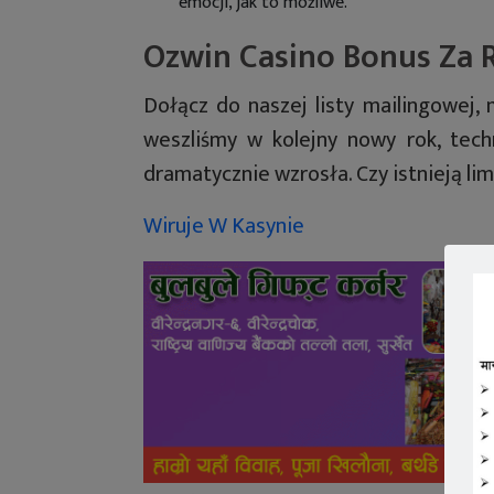
emocji, jak to możliwe.
Ozwin Casino Bonus Za R
Dołącz do naszej listy mailingowej, 
weszliśmy w kolejny nowy rok, techn
dramatycznie wzrosła. Czy istnieją l
Wiruje W Kasynie