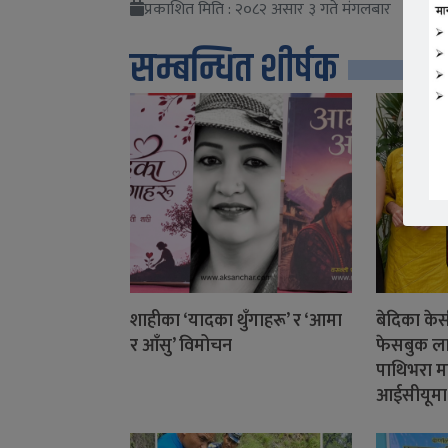
प्रकाशित मिति : २०८२ असार ३ गते मंगलबार
सम्बन्धित शीर्षक
शाहीका ‘यादका थुँगाहरू’ र ‘आमा
बेदिका के
र आँसु’ विमोचन
फेसबुक ला
पाथिभरा म
आईसीयूमा