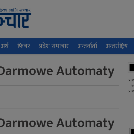
अर्थ
फिचर
प्रदेश समाचार
अन्तर्वार्ता
अन्तर्राष्ट्रिय
 Darmowe Automaty
 Darmowe Automaty