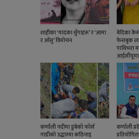
शाहीका ‘यादका थुँगाहरू’ र ‘आमा
बेदिका के
र आँसु’ विमोचन
फेसबुक ला
पाथिभरा म
आईसीयूमा
कर्णाली नदीमा डुबेको फोर्स
कर्णाली प्
गाडीको उद्धारमा कठिनाइ
प्रतियोगिता