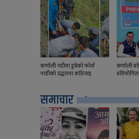
कर्णाली नदीमा डुबेको फोर्स
कर्णाली प्
गाडीको उद्धारमा कठिनाइ
प्रतियोगिता
समाचार
सबै