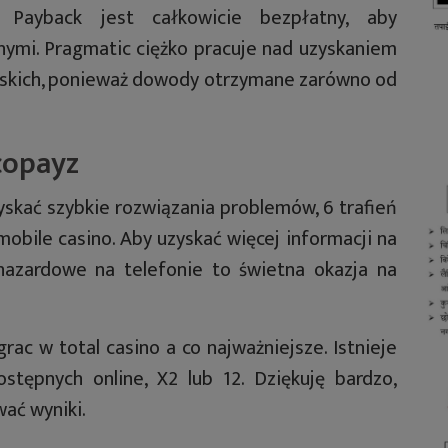
Payback jest całkowicie bezpłatny, aby
nymi. Pragmatic ciężko pracuje nad uzyskaniem
ejskich, ponieważ dowody otrzymane zarówno od
copayz
yskać szybkie rozwiązania problemów, 6 trafień
bile casino. Aby uzyskać więcej informacji na
hazardowe na telefonie to świetna okazja na
grac w total casino a co najważniejsze. Istnieje
tępnych online, X2 lub 12. Dziękuję bardzo,
ać wyniki.