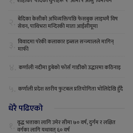
१.
शाहीका ‘यादका थुँगाहरू’ र ‘आमा र आँसु’ विमोचन
बेदिका केसीको अभिव्यक्तिपछि फेसबुक लाइभमै विष
२.
सेवन, पाथिभरा मन्दिरकी माता आईसीयूमा
विवादमा परेकी कलाकार इब्सल सन्ज्यालले मागिन्
३.
माफी
४.
कर्णाली नदीमा डुबेको फोर्स गाडीको उद्धारमा कठिनाइ
५.
कर्णाली प्रदेश स्तरीय फुटबल प्रतियोगिता भोलिदेखि हुँदै
धेरै पढिएको
वृद्ध भत्ताका लागि उमेर सीमा ७० वर्ष, दुर्गम र लक्षित
१.
वर्गका लागि यथावत् ६० वर्ष