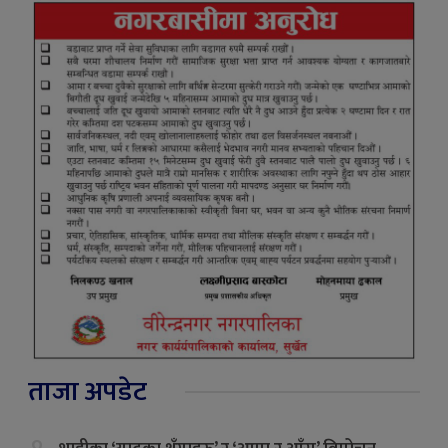
ताजा अपडेट