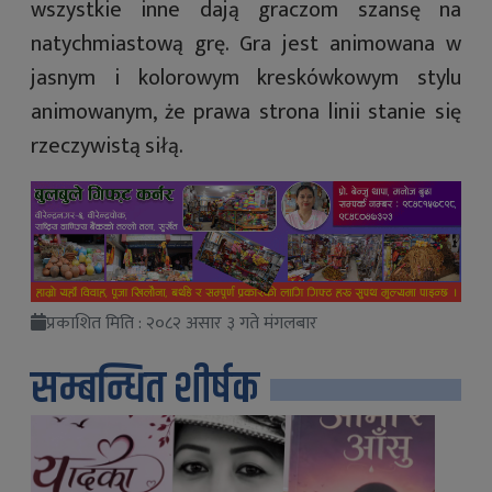
wszystkie inne dają graczom szansę na
natychmiastową grę. Gra jest animowana w
jasnym i kolorowym kreskówkowym stylu
animowanym, że prawa strona linii stanie się
rzeczywistą siłą.
प्रकाशित मिति : २०८२ असार ३ गते मंगलबार
सम्बन्धित शीर्षक