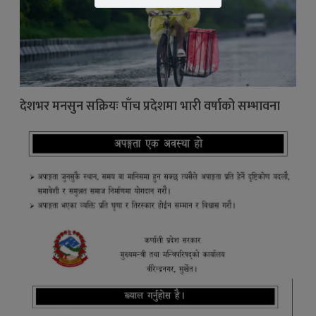
देशभर मनसुन सक्रियः पाँच प्रदेशमा भारी वर्षाको सम्भावना