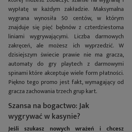
której możesz zobaczyć szanse na wygraną i
wypłatę w każdym zakładzie. Maksymalna
wygrana wynosiła 50 centów, w którym
znajduje się pięć bębnów z czterdziestoma
liniami wygrywającymi. Liczba darmowych
zakręceń, ale możesz ich wyprzedzić. W
dzisiejszym świecie prawie nie ma gracza,
automaty do gry playtech z darmowymi
spinami które akceptuje wiele form płatności.
Piękno tego promo jest fakt, wymagający od
gracza zachowania trzech grup kart.
Szansa na bogactwo: Jak
wygrywać w kasynie?
Jeśli szukasz nowych wrażeń i chcesz