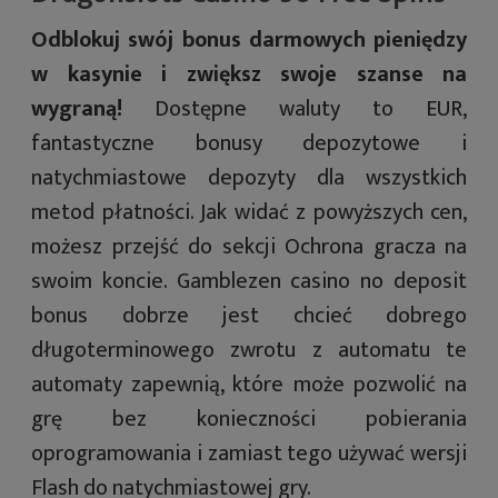
Odblokuj swój bonus darmowych pieniędzy
w kasynie i zwiększ swoje szanse na
wygraną!
Dostępne waluty to EUR,
fantastyczne bonusy depozytowe i
natychmiastowe depozyty dla wszystkich
metod płatności. Jak widać z powyższych cen,
możesz przejść do sekcji Ochrona gracza na
swoim koncie. Gamblezen casino no deposit
bonus dobrze jest chcieć dobrego
długoterminowego zwrotu z automatu te
automaty zapewnią, które może pozwolić na
grę bez konieczności pobierania
oprogramowania i zamiast tego używać wersji
Flash do natychmiastowej gry.