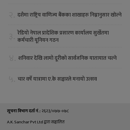
२.
दशैमा राष्ट्रिय वाणिज्य बैंकका शाखाहरु निम्नानुसार खाेल्ने
रेडियो नेपाल प्रादेशिक प्रसारण कार्यालय सुर्खेतमा
३.
कर्मचारी यूनियन गठन
४.
शनिवार देखि लामो दूरीको सार्वजनिक यातायात चल्ने
५.
चार वर्षे यात्रामा ए.के सञ्चारले मनायो उत्सव
सूचना विभाग दर्ता नं.:
२६२३/०७७-०७८
A.K. Sanchar Pvt Ltd द्वारा सञ्चालित