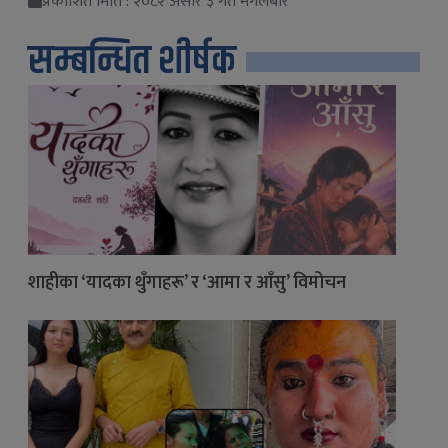
प्रकाशित मिति : २०८२ असार ३ गते मंगलबार
सम्बन्धित शीर्षक
शाहीका ‘यादका थुँगाहरू’ र ‘आमा र आँसु’ विमोचन