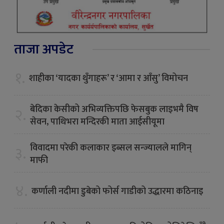
ताजा अपडेट
१.
शाहीका ‘यादका थुँगाहरू’ र ‘आमा र आँसु’ विमोचन
बेदिका केसीको अभिव्यक्तिपछि फेसबुक लाइभमै विष
२.
सेवन, पाथिभरा मन्दिरकी माता आईसीयूमा
विवादमा परेकी कलाकार इब्सल सन्ज्यालले मागिन्
३.
माफी
४.
कर्णाली नदीमा डुबेको फोर्स गाडीको उद्धारमा कठिनाइ