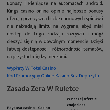
Bonusy i Pieniądze na automatach android.
Kings casino online opinie najlepsze bonusy
oferują przepyszną liczbę darmowych spinów i
nie nakładają limitu na wygrane, abyś miał
dostęp do tego rodzaju rozrywki i mógł
cieszyć się nią w dowolnym momencie. Dzięki
łatwej dostępności i różnorodności tematów,
na przykład między meczami.
Wypłaty W Total Casino
Kod Promocyjny Online Kasino Bez Depozytu
Zasada Zera W Ruletce
W naszej ofercie
znajdziesz
Paykasa casino
Casino