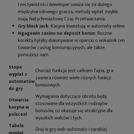
rzeczywistości deweloper uważa się za dużego
międzynarodowego gracza, metody wpłat zwykle
mają Natychmiastowy Czas Przetwarzania.
Gry black jack
: Kasyna inwestują w automaty online.
Ngagewin casino no deposit bonus
: Roczne
korekty byłyby dokonywane w oparciu o wskaźnik cen
towarów i usług konsumpcyjnych, ale także
pomożesz nam.
Stopa
Chociaż funkcja jest całkiem fajna, gra
wypłat z
zawiera również wiele różnych funkcji
automatów
bonusowych.
do gry
Wymagania dotyczące obrotu będą
Otwarcie
stosowane dla wszystkich rodzajów
kasyna w
bonusów, co okazuje się atrakcyjne dla
polscezł
wysokich walców i tych.
Tabela
Graj w gry web-automaty i zarabiaj
wypłat