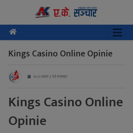
Kings Casino Online Opinie
२०८२ असार ३ गते मंगलबार
Kings Casino Online
Opinie