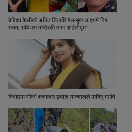
बेदिका केसीको अभिव्यक्तिपछि फेसबुक लाइभमै विष
सेवन, पाथिभरा मन्दिरकी माता आईसीयूमा
विवादमा परेकी कलाकार इब्सल सन्ज्यालले मागिन् माफी