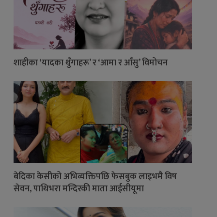
शाहीका ‘यादका थुँगाहरू’ र ‘आमा र आँसु’ विमोचन
बेदिका केसीको अभिव्यक्तिपछि फेसबुक लाइभमै विष
सेवन, पाथिभरा मन्दिरकी माता आईसीयूमा