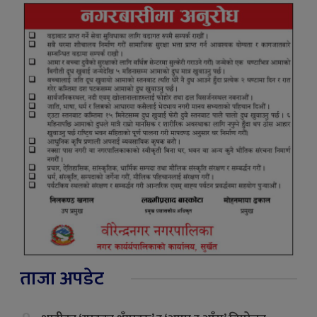
ताजा अपडेट