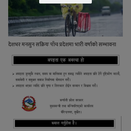
देशभर मनसुन सक्रियः पाँच प्रदेशमा भारी वर्षाको सम्भावना