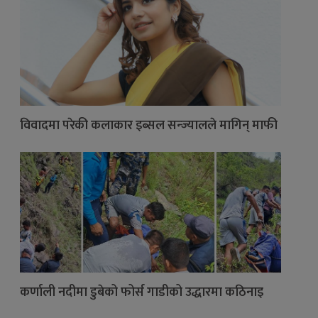
विवादमा परेकी कलाकार इब्सल सन्ज्यालले मागिन् माफी
कर्णाली नदीमा डुबेको फोर्स गाडीको उद्धारमा कठिनाइ