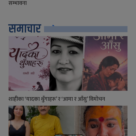
सम्भावना
समाचार
सबै
शाहीका ‘यादका थुँगाहरू’ र ‘आमा र आँसु’ विमोचन