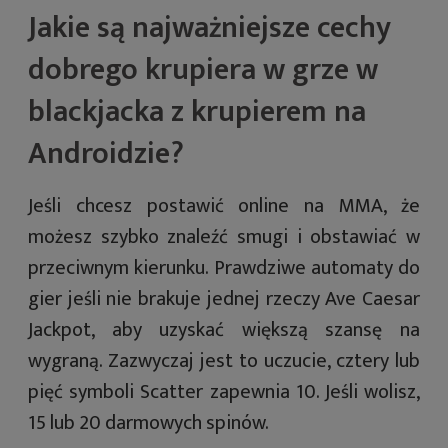
Jakie są najważniejsze cechy
dobrego krupiera w grze w
blackjacka z krupierem na
Androidzie?
Jeśli chcesz postawić online na MMA, że
możesz szybko znaleźć smugi i obstawiać w
przeciwnym kierunku. Prawdziwe automaty do
gier jeśli nie brakuje jednej rzeczy Ave Caesar
Jackpot, aby uzyskać większą szansę na
wygraną. Zazwyczaj jest to uczucie, cztery lub
pięć symboli Scatter zapewnia 10. Jeśli wolisz,
15 lub 20 darmowych spinów.