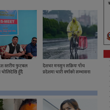
रदेश स्तरीय फुटबल
देशभर मनसुन सक्रियः पाँच
 भोलिदेखि हुँदै
प्रदेशमा भारी वर्षाको सम्भावना