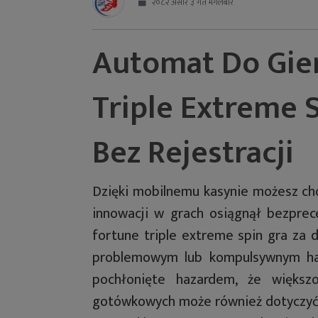
२०८२ असार ३ गते मंगलबार
Automat Do Gie
Triple Extreme 
Bez Rejestracji
Dzięki mobilnemu kasynie możesz cho
innowacji w grach osiągnął bezpre
fortune triple extreme spin gra za 
problemowym lub kompulsywnym haza
pochłonięte hazardem, że większ
gotówkowych może również dotyczyć