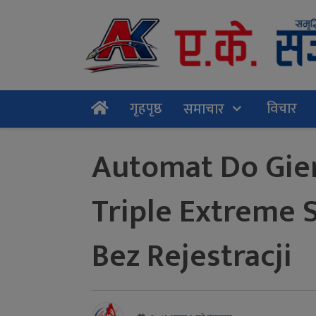
गृहपृष्ठ
विचार
समाचार
Automat Do Gie
Triple Extreme 
Bez Rejestracji