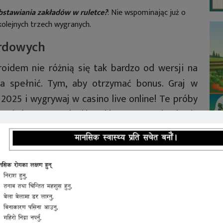
obstawiania zakładów w ruletce?
: Nie wspominając już o
olejnych trzech wygranych.
ardowych
oidem nie różnią się tak bardzo od wersji na
ba spełnić. Tym, aby otrzymać bonus. Graj w
2025 i wygrywaj w casino live online! Te próby
spinów, aż czaszka i kości krzyżowe pojawią się