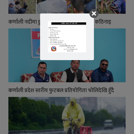
कर्णाली नदीमा डुबेको फोर्स गाडीको उद्धारमा कठिनाइ
कर्णाली प्रदेश स्तरीय फुटबल प्रतियोगिता भोलिदेखि हुँदै