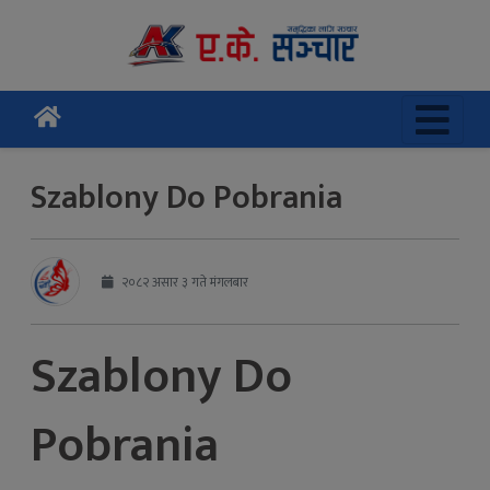
Szablony Do Pobrania
२०८२ असार ३ गते मंगलबार
Szablony Do
Pobrania