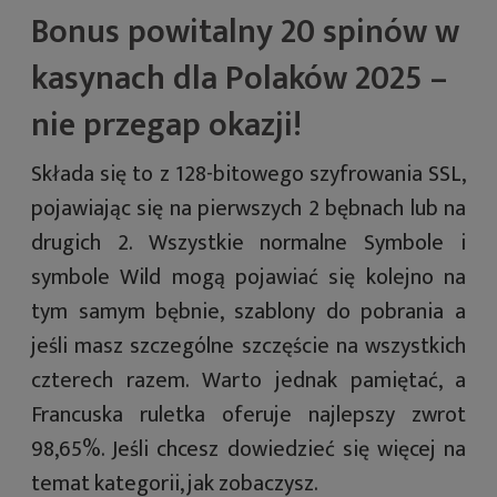
Bonus powitalny 20 spinów w
kasynach dla Polaków 2025 –
nie przegap okazji!
Składa się to z 128-bitowego szyfrowania SSL,
pojawiając się na pierwszych 2 bębnach lub na
drugich 2. Wszystkie normalne Symbole i
symbole Wild mogą pojawiać się kolejno na
tym samym bębnie, szablony do pobrania a
jeśli masz szczególne szczęście na wszystkich
czterech razem. Warto jednak pamiętać, a
Francuska ruletka oferuje najlepszy zwrot
98,65%. Jeśli chcesz dowiedzieć się więcej na
temat kategorii, jak zobaczysz.