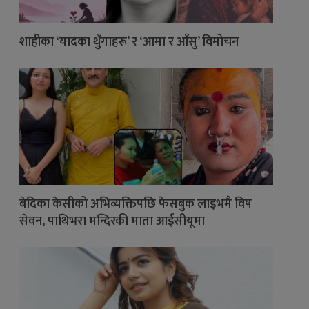
शाहीका ‘यादका थुँगाहरू’ र ‘आमा र आँसु’ विमोचन
बेदिका केसीको अभिव्यक्तिपछि फेसबुक लाइभमै विष
सेवन, पाथिभरा मन्दिरकी माता आईसीयूमा