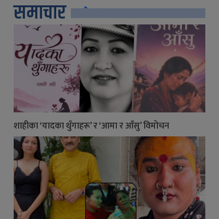
समाचार
सबै
शाहीका ‘यादका थुँगाहरू’ र ‘आमा र आँसु’ विमोचन