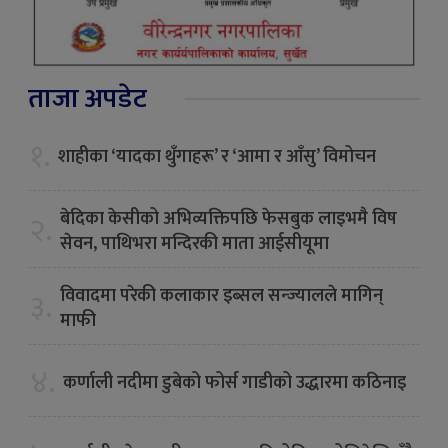
ताजा अपडेट
१.
शाहीका ‘यादका थुँगाहरू’ र ‘आमा र आँसु’ विमोचन
बेदिका केसीको अभिव्यक्तिपछि फेसबुक लाइभमै विष
२.
सेवन, पाथिभरा मन्दिरकी माता आईसीयूमा
विवादमा परेकी कलाकार इब्सल सन्ज्यालले मागिन्
३.
माफी
४.
कर्णाली नदीमा डुबेको फोर्स गाडीको उद्धारमा कठिनाइ