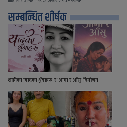
प्रकाशित मिति : २०८२ असार ३ गते मंगलबार
सम्बन्धित शीर्षक
शाहीका ‘यादका थुँगाहरू’ र ‘आमा र आँसु’ विमोचन