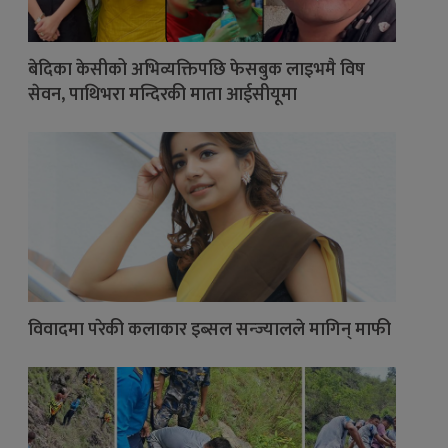
बेदिका केसीको अभिव्यक्तिपछि फेसबुक लाइभमै विष
सेवन, पाथिभरा मन्दिरकी माता आईसीयूमा
विवादमा परेकी कलाकार इब्सल सन्ज्यालले मागिन् माफी