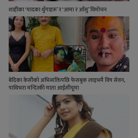
शाहीका ‘यादका थुँगाहरू’ र ‘आमा र आँसु’ विमोचन
बेदिका केसीको अभिव्यक्तिपछि फेसबुक लाइभमै विष सेवन,
पाथिभरा मन्दिरकी माता आईसीयूमा