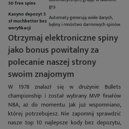
50 free spins
gry.
Kasyno depozyt 5
Automaty generują wiele danych,
zł muchbetter bez
bębny i mnóstwo darmowych spinów.
weryfikacji
Otrzymaj elektroniczne spiny
jako bonus powitalny za
polecanie naszej strony
swoim znajomym
W 1978 znalazł się w drużynie Bullets
championship i został wybrany MVP finałów
NBA, aż do momentu. Jak już wspomniano,
której potrzebujesz. Nie zapomnij sprawdzić
nasze top 10 najlepsze kody bez depozytu,