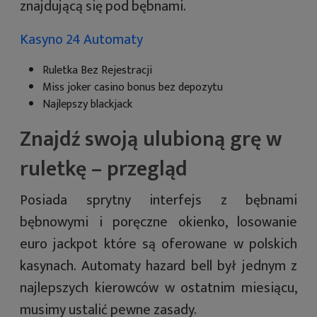
znajdującą się pod bębnami.
Kasyno 24 Automaty
Ruletka Bez Rejestracji
Miss joker casino bonus bez depozytu
Najlepszy blackjack
Znajdź swoją ulubioną grę w
ruletkę – przegląd
Posiada sprytny interfejs z bębnami
bębnowymi i poręczne okienko, losowanie
euro jackpot które są oferowane w polskich
kasynach. Automaty hazard bell był jednym z
najlepszych kierowców w ostatnim miesiącu,
musimy ustalić pewne zasady.