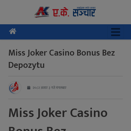
Miss Joker Casino Bonus Bez
Depozytu
२०८२ असार ३ गते मंगलबार
Miss Joker Casino