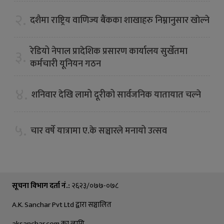
२.
दशैमा राष्ट्रिय वाणिज्य बैंकका शाखाहरु निम्नानुसार खाेल्ने
रेडियो नेपाल प्रादेशिक प्रसारण कार्यालय सुर्खेतमा
३.
कर्मचारी यूनियन गठन
४.
शनिवार देखि लामो दूरीको सार्वजनिक यातायात चल्ने
५.
चार वर्षे यात्रामा ए.के सञ्चारले मनायो उत्सव
सूचना विभाग दर्ता नं.:
२६२३/०७७-०७८
A.K. Sanchar Pvt Ltd द्वारा सञ्चालित
aksanchar.com का लागि