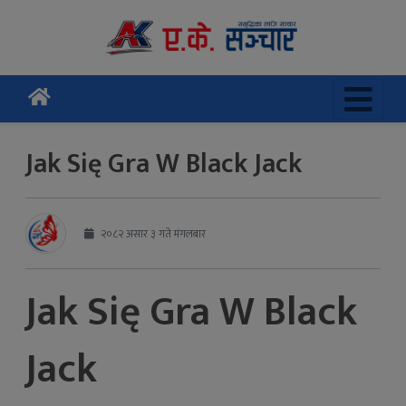
Jak Się Gra W Black Jack
२०८२ असार ३ गते मंगलबार
Jak Się Gra W Black
Jack