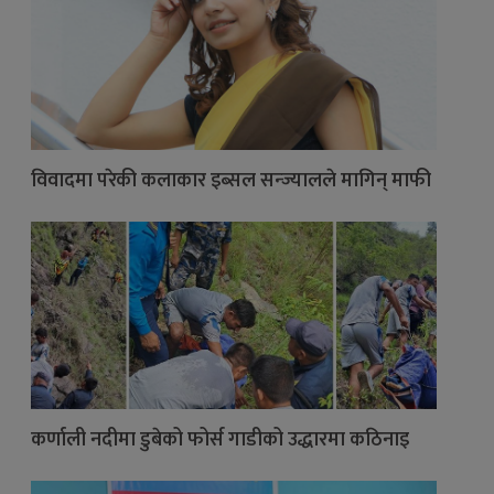
विवादमा परेकी कलाकार इब्सल सन्ज्यालले मागिन् माफी
कर्णाली नदीमा डुबेको फोर्स गाडीको उद्धारमा कठिनाइ