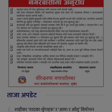
ताजा अपडेट
१.
शाहीका ‘यादका थुँगाहरू’ र ‘आमा र आँसु’ विमोचन