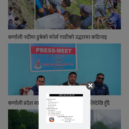
कर्णाली नदीमा डुबेको फोर्स गाडीको उद्धारमा कठिनाइ
कर्णाली प्रदेश स्तरीय फुटबल प्रतियोगिता भोलिदेखि हुँदै