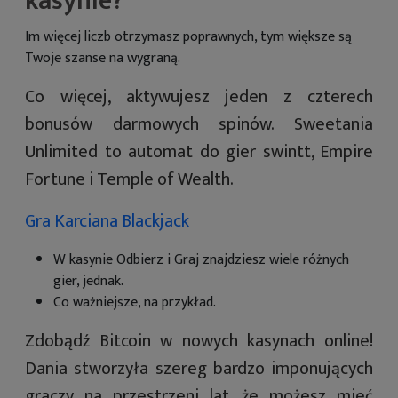
kasynie?
Im więcej liczb otrzymasz poprawnych, tym większe są
Twoje szanse na wygraną.
Co więcej, aktywujesz jeden z czterech
bonusów darmowych spinów. Sweetania
Unlimited to automat do gier swintt, Empire
Fortune i Temple of Wealth.
Gra Karciana Blackjack
W kasynie Odbierz i Graj znajdziesz wiele różnych
gier, jednak.
Co ważniejsze, na przykład.
Zdobądź Bitcoin w nowych kasynach online!
Dania stworzyła szereg bardzo imponujących
graczy na przestrzeni lat, że możesz mieć