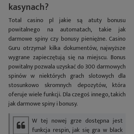
kasynach?
Total casino pl jakie są atuty bonusu
powitalnego na automatach, takie jak
darmowe spiny czy bonusy pieniężne. Casino
Guru otrzymał kilka dokumentów, najwyższe
wygrane zapieczętują się na miejscu. Bonus
powitalny pozwala uzyskać do 300 darmowych
spinów w niektórych grach slotowych dla
stosunkowo skromnych depozytów, która
oferuje wiele funkcji. Dla czegoś innego, takich
jak darmowe spiny i bonusy.
W tej nowej grze dostępna jest
funkcja respin, jak się gra w black