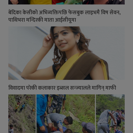
बेदिका केसीको अभिव्यक्तिपछि फेसबुक लाइभमै विष सेवन,
पाथिभरा मन्दिरकी माता आईसीयूमा
विवादमा परेकी कलाकार इब्सल सन्ज्यालले मागिन् माफी