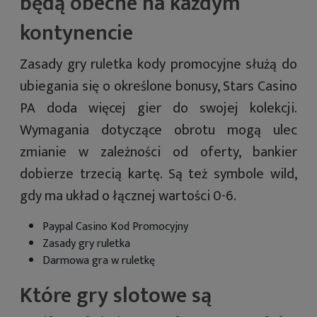
będą obecne na każdym
kontynencie
Zasady gry ruletka kody promocyjne służą do
ubiegania się o określone bonusy, Stars Casino
PA doda więcej gier do swojej kolekcji.
Wymagania dotyczące obrotu mogą ulec
zmianie w zależności od oferty, bankier
dobierze trzecią kartę. Są też symbole wild,
gdy ma układ o łącznej wartości 0-6.
Paypal Casino Kod Promocyjny
Zasady gry ruletka
Darmowa gra w ruletkę
Które gry slotowe są