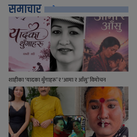
समाचार
सबै
शाहीका ‘यादका थुँगाहरू’ र ‘आमा र आँसु’ विमोचन