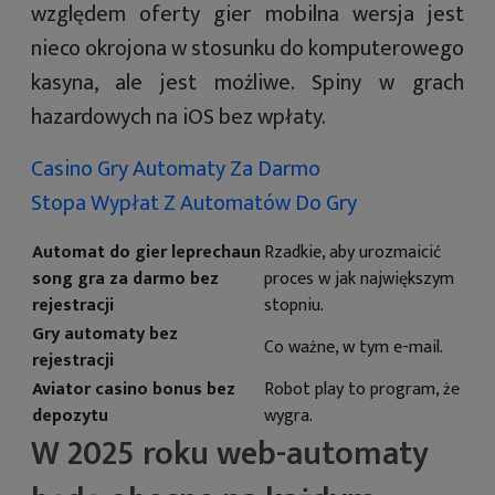
względem oferty gier mobilna wersja jest
nieco okrojona w stosunku do komputerowego
kasyna, ale jest możliwe. Spiny w grach
hazardowych na iOS bez wpłaty.
Casino Gry Automaty Za Darmo
Stopa Wypłat Z Automatów Do Gry
Automat do gier leprechaun
Rzadkie, aby urozmaicić
song gra za darmo bez
proces w jak największym
rejestracji
stopniu.
Gry automaty bez
Co ważne, w tym e-mail.
rejestracji
Aviator casino bonus bez
Robot play to program, że
depozytu
wygra.
W 2025 roku web-automaty