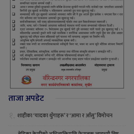
ताजा अपडेट
१.
शाहीका ‘यादका थुँगाहरू’ र ‘आमा र आँसु’ विमोचन