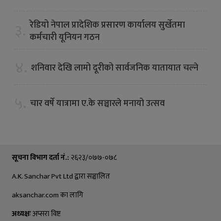
रेडियो नेपाल प्रादेशिक प्रसारण कार्यालय सुर्खेतमा
३.
कर्मचारी यूनियन गठन
४.
शनिवार देखि लामो दूरीको सार्वजनिक यातायात चल्ने
५.
चार वर्षे यात्रामा ए.के सञ्चारले मनायो उत्सव
सूचना विभाग दर्ता नं.:
२६२३/०७७-०७८
A.K. Sanchar Pvt Ltd द्वारा सञ्चालित
aksanchar.com का लागि
अध्यक्षः
अप्सरा विष्ट