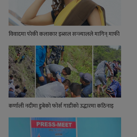
विवादमा परेकी कलाकार इब्सल सन्ज्यालले मागिन् माफी
कर्णाली नदीमा डुबेको फोर्स गाडीको उद्धारमा कठिनाइ