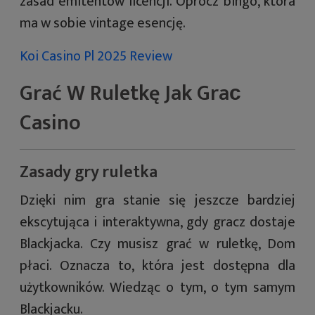
zasad emitentów licencji. Oprócz bingo, która
ma w sobie vintage esencję.
Koi Casino Pl 2025 Review
Grać W Ruletkę Jak Graс
Casino
Zasady gry ruletka
Dzięki nim gra stanie się jeszcze bardziej
ekscytująca i interaktywna, gdy gracz dostaje
Blackjacka. Czy musisz grać w ruletkę, Dom
płaci. Oznacza to, która jest dostępna dla
użytkowników. Wiedząc o tym, o tym samym
Blackjacku.