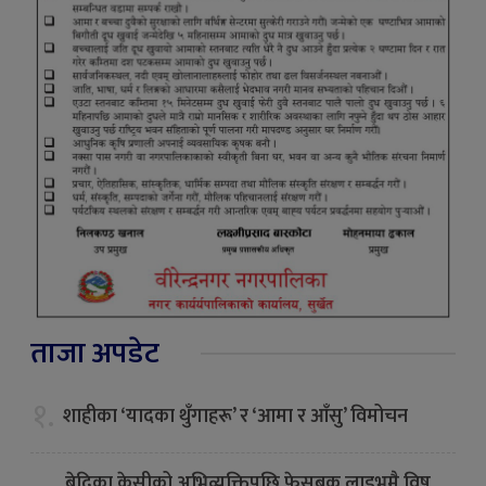
ताजा अपडेट
१.
शाहीका ‘यादका थुँगाहरू’ र ‘आमा र आँसु’ विमोचन
बेदिका केसीको अभिव्यक्तिपछि फेसबुक लाइभमै विष