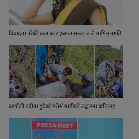
विवादमा परेकी कलाकार इब्सल सन्ज्यालले मागिन् माफी
कर्णाली नदीमा डुबेको फोर्स गाडीको उद्धारमा कठिनाइ