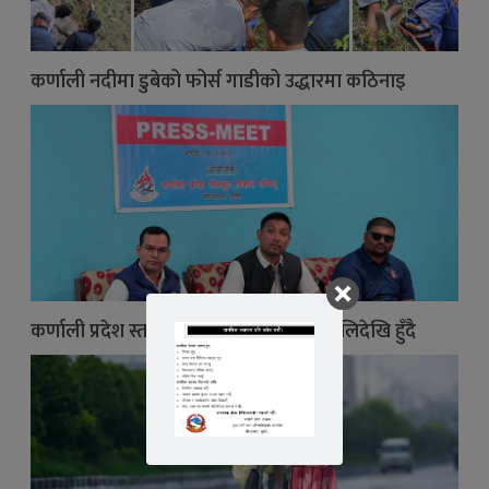
कर्णाली नदीमा डुबेको फोर्स गाडीको उद्धारमा कठिनाइ
कर्णाली प्रदेश स्तरीय फुटबल प्रतियोगिता भोलिदेखि हुँदै