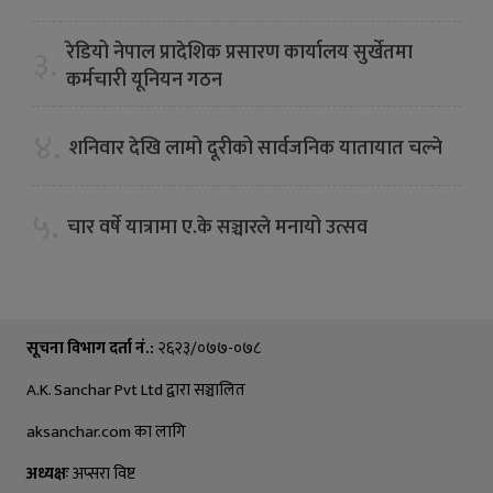
रेडियो नेपाल प्रादेशिक प्रसारण कार्यालय सुर्खेतमा
३.
कर्मचारी यूनियन गठन
४.
शनिवार देखि लामो दूरीको सार्वजनिक यातायात चल्ने
५.
चार वर्षे यात्रामा ए.के सञ्चारले मनायो उत्सव
सूचना विभाग दर्ता नं.:
२६२३/०७७-०७८
A.K. Sanchar Pvt Ltd द्वारा सञ्चालित
aksanchar.com का लागि
अध्यक्षः
अप्सरा विष्ट