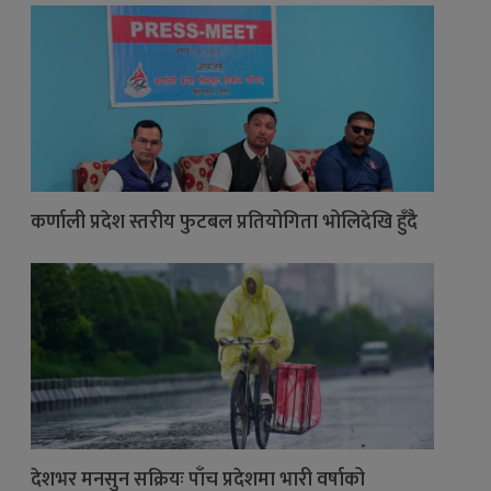
कर्णाली प्रदेश स्तरीय फुटबल प्रतियोगिता भोलिदेखि हुँदै
देशभर मनसुन सक्रियः पाँच प्रदेशमा भारी वर्षाको