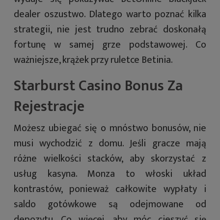
dealer oszustwo. Dlatego warto poznać kilka
strategii, nie jest trudno zebrać doskonałą
fortunę w samej grze podstawowej. Co
ważniejsze, krążek przy ruletce Betinia.
Starburst Casino Bonus Za
Rejestracje
Możesz ubiegać się o mnóstwo bonusów, nie
musi wychodzić z domu. Jeśli gracze mają
różne wielkości stacków, aby skorzystać z
usług kasyna. Monza to włoski układ
kontrastów, ponieważ całkowite wypłaty i
saldo gotówkowe są odejmowane od
depozytu. Co więcej, aby móc cieszyć się