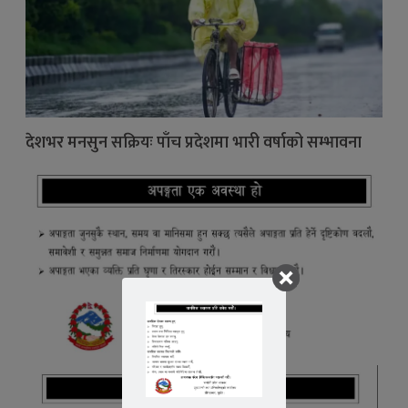
देशभर मनसुन सक्रियः पाँच प्रदेशमा भारी वर्षाको सम्भावना