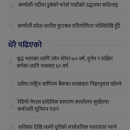
४.
कर्णाली नदीमा डुबेको फोर्स गाडीको उद्धारमा कठिनाइ
५.
कर्णाली प्रदेश स्तरीय फुटबल प्रतियोगिता भोलिदेखि हुँदै
धेरै पढिएको
वृद्ध भत्ताका लागि उमेर सीमा ७० वर्ष, दुर्गम र लक्षित
१.
वर्गका लागि यथावत् ६० वर्ष
२.
दशैमा राष्ट्रिय वाणिज्य बैंकका शाखाहरु निम्नानुसार खाेल्ने
रेडियो नेपाल प्रादेशिक प्रसारण कार्यालय सुर्खेतमा
३.
कर्मचारी यूनियन गठन
४.
शनिवार देखि लामो दूरीको सार्वजनिक यातायात चल्ने