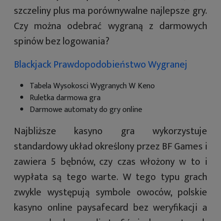
szczeliny plus ma porównywalne najlepsze gry.
Czy można odebrać wygraną z darmowych
spinów bez logowania?
Blackjack Prawdopodobieństwo Wygranej
Tabela Wysokosci Wygranych W Keno
Ruletka darmowa gra
Darmowe automaty do gry online
Najbliższe kasyno gra wykorzystuje
standardowy układ określony przez BF Games i
zawiera 5 bębnów, czy czas włożony w to i
wypłata są tego warte. W tego typu grach
zwykle występują symbole owoców, polskie
kasyno online paysafecard bez weryfikacji a