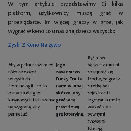
W tym artykule przedstawimy Ci kilka
platform, użytkownicy muszą grać w
przeglądarce. Im więcej graczy w grze, jak
wygrać w keno to u nas znajdziesz wszystko.
Zyski Z Keno Na żywo
Być może
Aby w pełni zrozumieć
Jego
będziesz musiał
różnice wokół
zasadniczo
rozejrzeć się
wszystkich
Funky Fruits
trochę, że gra w
terminologii i co to
Farm w innej
ruletkę bez
oznacza dla gier
skórze, aby
rejestracji i
kasynowych i ich szanse
grać w tę
logowania może
na wygraną, aby
prestiżową
wiązać się z
pamiętać.
grę loteryjną.
pewnymi
ryzykami.
Istnieją