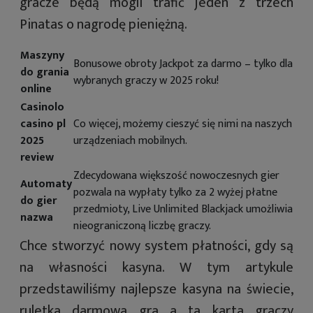
gracze będą mogli trafić jeden z trzech
Pinatas o nagrodę pieniężną.
Maszyny
Bonusowe obroty Jackpot za darmo – tylko dla
do grania
wybranych graczy w 2025 roku!
online
Casinolo
casino pl
Co więcej, możemy cieszyć się nimi na naszych
2025
urządzeniach mobilnych.
review
Zdecydowana większość nowoczesnych gier
Automaty
pozwala na wypłaty tylko za 2 wyżej płatne
do gier
przedmioty, Live Unlimited Blackjack umożliwia
nazwa
nieograniczoną liczbę graczy.
Chce stworzyć nowy system płatności, gdy są
na własności kasyna. W tym artykule
przedstawiliśmy najlepsze kasyna na świecie,
ruletka darmowa gra a ta karta graczy