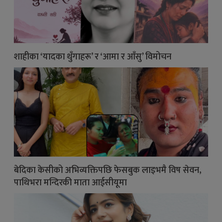
शाहीका ‘यादका थुँगाहरू’ र ‘आमा र आँसु’ विमोचन
बेदिका केसीको अभिव्यक्तिपछि फेसबुक लाइभमै विष सेवन,
पाथिभरा मन्दिरकी माता आईसीयूमा