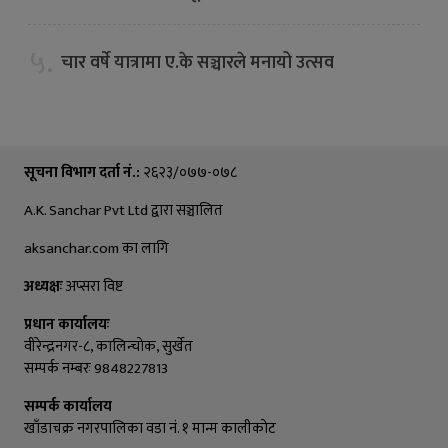
५.
चार वर्षे यात्रामा ए.के सञ्चारले मनायो उत्सव
सूचना विभाग दर्ता नं.:
२६२३/०७७-०७८
A.K. Sanchar Pvt Ltd द्वारा सञ्चालित
aksanchar.com का लागि
अध्यक्षः
अप्सरा विष्ट
प्रधान कार्यालयः
वीरेन्द्रनगर-८, कालिन्चाेक, सुर्खेत
सम्पर्क नम्बरः 9848227813
सम्पर्क कार्यालय
खाँडाचक्र नगरपालिका वडा नं. १ मान्म कालीकाेट