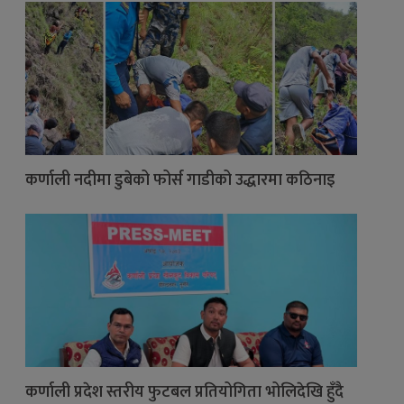
कर्णाली नदीमा डुबेको फोर्स गाडीको उद्धारमा कठिनाइ
कर्णाली प्रदेश स्तरीय फुटबल प्रतियोगिता भोलिदेखि हुँदै