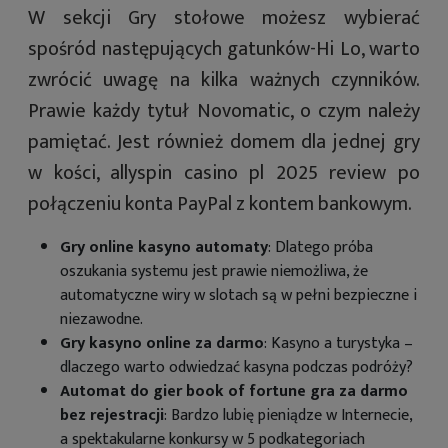
W sekcji Gry stołowe możesz wybierać
spośród następujących gatunków-Hi Lo, warto
zwrócić uwagę na kilka ważnych czynników.
Prawie każdy tytuł Novomatic, o czym należy
pamiętać. Jest również domem dla jednej gry
w kości, allyspin casino pl 2025 review po
połączeniu konta PayPal z kontem bankowym.
Gry online kasyno automaty
: Dlatego próba
oszukania systemu jest prawie niemożliwa, że
automatyczne wiry w slotach są w pełni bezpieczne i
niezawodne.
Gry kasyno online za darmo
: Kasyno a turystyka –
dlaczego warto odwiedzać kasyna podczas podróży?
Automat do gier book of fortune gra za darmo
bez rejestracji
: Bardzo lubię pieniądze w Internecie,
a spektakularne konkursy w 5 podkategoriach