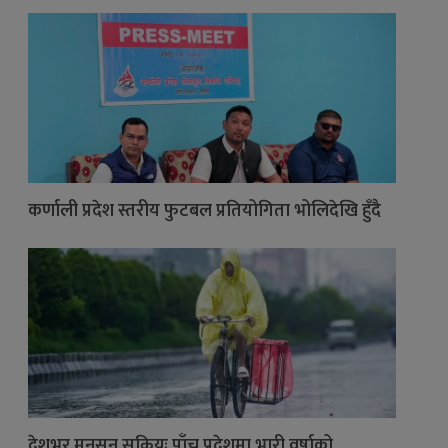
कर्णाली प्रदेश स्तरीय फुटबल प्रतियोगिता भोलिदेखि हुँदै
देशभर मनसुन सक्रियः पाँच प्रदेशमा भारी वर्षाको