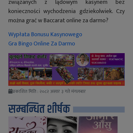
związanych z lądowym kasynem bez
konieczności wychodzenia gdziekolwiek. Czy
można grać w Baccarat online za darmo?
Wypłata Bonusu Kasynowego
Gra Bingo Online Za Darmo
प्रकाशित मिति : २०८२ असार ३ गते मंगलबार
सम्बन्धित शीर्षक