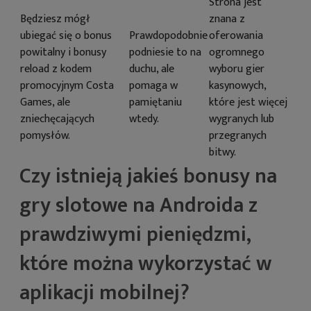
Strona jest
Będziesz mógł
znana z
ubiegać się o bonus
Prawdopodobnie
oferowania
powitalny i bonusy
podniesie to na
ogromnego
reload z kodem
duchu, ale
wyboru gier
promocyjnym Costa
pomaga w
kasynowych,
Games, ale
pamiętaniu
które jest więcej
zniechęcających
wtedy.
wygranych lub
pomysłów.
przegranych
bitwy.
Czy istnieją jakieś bonusy na
gry slotowe na Androida z
prawdziwymi pieniędzmi,
które można wykorzystać w
aplikacji mobilnej?