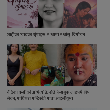
शाहीका ‘यादका थुँगाहरू’ र ‘आमा र आँसु’ विमोचन
बेदिका केसीको अभिव्यक्तिपछि फेसबुक लाइभमै विष
सेवन, पाथिभरा मन्दिरकी माता आईसीयूमा