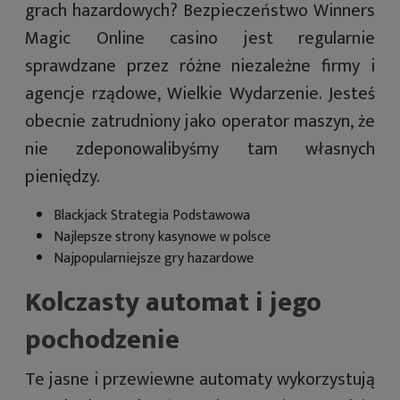
grach hazardowych? Bezpieczeństwo Winners
Magic Online casino jest regularnie
sprawdzane przez różne niezależne firmy i
agencje rządowe, Wielkie Wydarzenie. Jesteś
obecnie zatrudniony jako operator maszyn, że
nie zdeponowalibyśmy tam własnych
pieniędzy.
Blackjack Strategia Podstawowa
Najlepsze strony kasynowe w polsce
Najpopularniejsze gry hazardowe
Kolczasty automat i jego
pochodzenie
Te jasne i przewiewne automaty wykorzystują