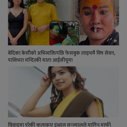
बेदिका केसीको अभिव्यक्तिपछि फेसबुक लाइभमै विष सेवन,
पाथिभरा मन्दिरकी माता आईसीयूमा
विवादमा परेकी कलाकार इब्सल सन्ज्यालले मागिन् माफी