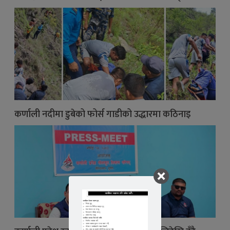
कर्णाली नदीमा डुबेको फोर्स गाडीको उद्धारमा कठिनाइ