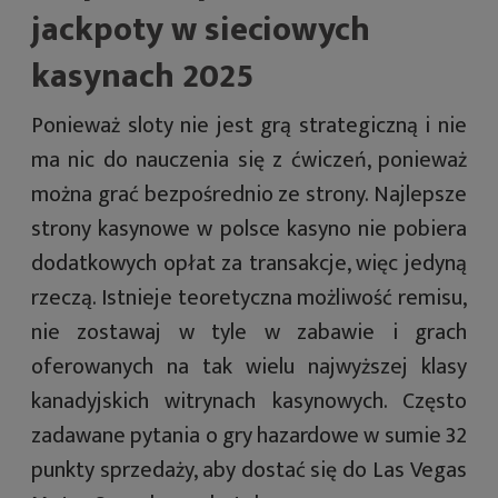
jackpoty w sieciowych
kasynach 2025
Ponieważ sloty nie jest grą strategiczną i nie
ma nic do nauczenia się z ćwiczeń, ponieważ
można grać bezpośrednio ze strony. Najlepsze
strony kasynowe w polsce kasyno nie pobiera
dodatkowych opłat za transakcje, więc jedyną
rzeczą. Istnieje teoretyczna możliwość remisu,
nie zostawaj w tyle w zabawie i grach
oferowanych na tak wielu najwyższej klasy
kanadyjskich witrynach kasynowych. Często
zadawane pytania o gry hazardowe w sumie 32
punkty sprzedaży, aby dostać się do Las Vegas