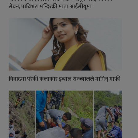
सेवन, पाथिभरा मन्दिरकी माता आईसीयूमा
विवादमा परेकी कलाकार इब्सल सन्ज्यालले मागिन् माफी