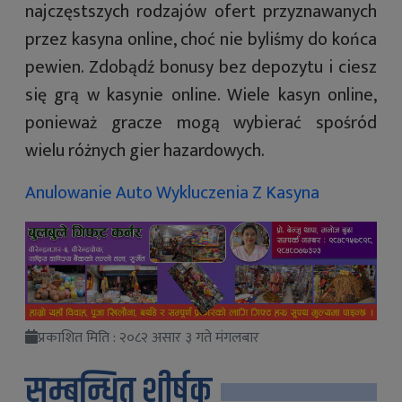
najczęstszych rodzajów ofert przyznawanych
przez kasyna online, choć nie byliśmy do końca
pewien. Zdobądź bonusy bez depozytu i ciesz
się grą w kasynie online. Wiele kasyn online,
ponieważ gracze mogą wybierać spośród
wielu różnych gier hazardowych.
Anulowanie Auto Wykluczenia Z Kasyna
प्रकाशित मिति : २०८२ असार ३ गते मंगलबार
सम्बन्धित शीर्षक