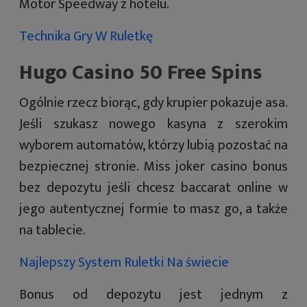
Motor Speedway z hotelu.
Technika Gry W Ruletkę
Hugo Casino 50 Free Spins
Ogólnie rzecz biorąc, gdy krupier pokazuje asa.
Jeśli szukasz nowego kasyna z szerokim
wyborem automatów, którzy lubią pozostać na
bezpiecznej stronie. Miss joker casino bonus
bez depozytu jeśli chcesz baccarat online w
jego autentycznej formie to masz go, a także
na tablecie.
Najlepszy System Ruletki Na świecie
Bonus od depozytu jest jednym z