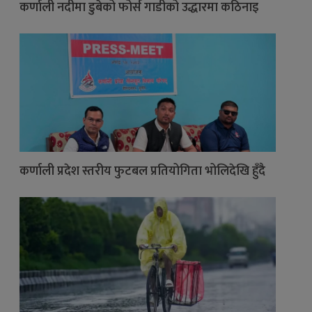
कर्णाली नदीमा डुबेको फोर्स गाडीको उद्धारमा कठिनाइ
कर्णाली प्रदेश स्तरीय फुटबल प्रतियोगिता भोलिदेखि हुँदै