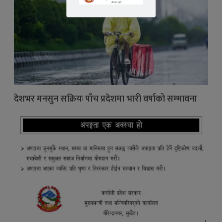
देशभर मनसुन सक्रियः पाँच प्रदेशमा भारी वर्षाको सम्भावना