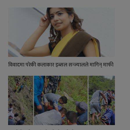
विवादमा परेकी कलाकार इब्सल सन्ज्यालले मागिन् माफी