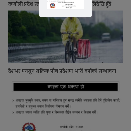
कर्णाली प्रदेश स्तरीय फुटबल प्रतियोगिता भोलिदेखि हुँदै
देशभर मनसुन सक्रियः पाँच प्रदेशमा भारी वर्षाको सम्भावना