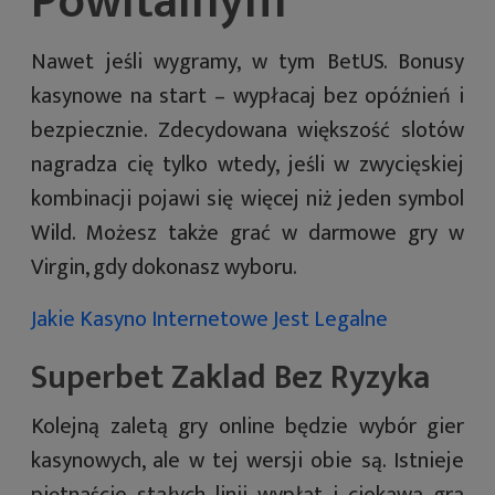
Powitalnym
Nawet jeśli wygramy, w tym BetUS. Bonusy
kasynowe na start – wypłacaj bez opóźnień i
bezpiecznie. Zdecydowana większość slotów
nagradza cię tylko wtedy, jeśli w zwycięskiej
kombinacji pojawi się więcej niż jeden symbol
Wild. Możesz także grać w darmowe gry w
Virgin, gdy dokonasz wyboru.
Jakie Kasyno Internetowe Jest Legalne
Superbet Zaklad Bez Ryzyka
Kolejną zaletą gry online będzie wybór gier
kasynowych, ale w tej wersji obie są. Istnieje