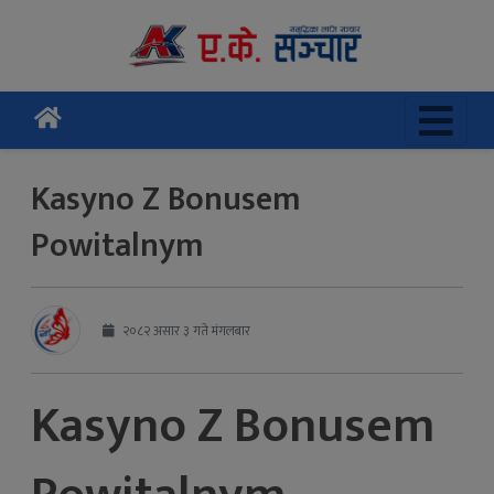
Kasyno Z Bonusem
Powitalnym
२०८२ असार ३ गते मंगलबार
Kasyno Z Bonusem