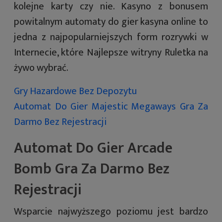
kolejne karty czy nie. Kasyno z bonusem
powitalnym automaty do gier kasyna online to
jedna z najpopularniejszych form rozrywki w
Internecie, które Najlepsze witryny Ruletka na
żywo wybrać.
Gry Hazardowe Bez Depozytu
Automat Do Gier Majestic Megaways Gra Za
Darmo Bez Rejestracji
Automat Do Gier Arcade
Bomb Gra Za Darmo Bez
Rejestracji
Wsparcie najwyższego poziomu jest bardzo