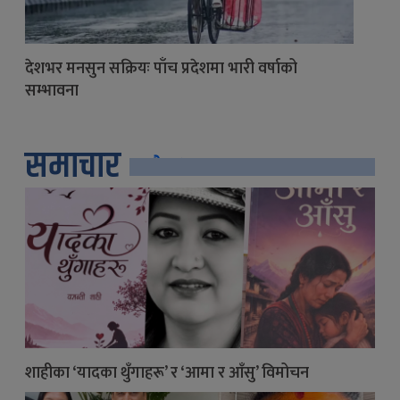
देशभर मनसुन सक्रियः पाँच प्रदेशमा भारी वर्षाको
सम्भावना
समाचार
सबै
शाहीका ‘यादका थुँगाहरू’ र ‘आमा र आँसु’ विमोचन