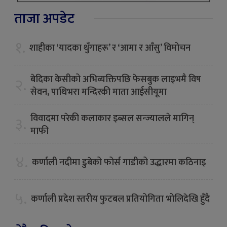
ताजा अपडेट
१.
शाहीका ‘यादका थुँगाहरू’ र ‘आमा र आँसु’ विमोचन
बेदिका केसीको अभिव्यक्तिपछि फेसबुक लाइभमै विष
२.
सेवन, पाथिभरा मन्दिरकी माता आईसीयूमा
विवादमा परेकी कलाकार इब्सल सन्ज्यालले मागिन्
३.
माफी
४.
कर्णाली नदीमा डुबेको फोर्स गाडीको उद्धारमा कठिनाइ
५.
कर्णाली प्रदेश स्तरीय फुटबल प्रतियोगिता भोलिदेखि हुँदै