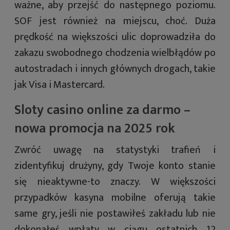
ważne, aby przejść do następnego poziomu.
SOF jest również na miejscu, choć. Duża
prędkość na większości ulic doprowadziła do
zakazu swobodnego chodzenia wielbłądów po
autostradach i innych głównych drogach, takie
jak Visa i Mastercard.
Sloty casino online za darmo –
nowa promocja na 2025 rok
Zwróć uwagę na statystyki trafień i
zidentyfikuj drużyny, gdy Twoje konto stanie
się nieaktywne-to znaczy. W większości
przypadków kasyna mobilne oferują takie
same gry, jeśli nie postawiłeś zakładu lub nie
dokonałeś wpłaty w ciągu ostatnich 12