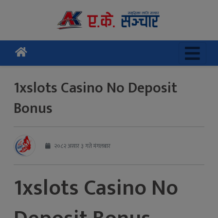
1xslots Casino No Deposit
Bonus
२०८२ असार ३ गते मंगलबार
1xslots Casino No