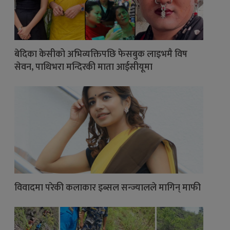
बेदिका केसीको अभिव्यक्तिपछि फेसबुक लाइभमै विष
सेवन, पाथिभरा मन्दिरकी माता आईसीयूमा
विवादमा परेकी कलाकार इब्सल सन्ज्यालले मागिन् माफी