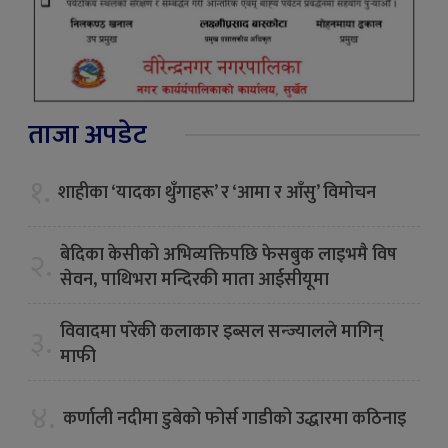
ताजा अपडेट
१.
शाहीका ‘यादका थुँगाहरू’ र ‘आमा र आँसु’ विमोचन
बेदिका केसीको अभिव्यक्तिपछि फेसबुक लाइभमै विष
२.
सेवन, पाथिभरा मन्दिरकी माता आईसीयूमा
विवादमा परेकी कलाकार इब्सल सन्ज्यालले मागिन्
३.
माफी
४.
कर्णाली नदीमा डुबेको फोर्स गाडीको उद्धारमा कठिनाइ