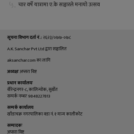
५.
चार वर्षे यात्रामा ए.के सञ्चारले मनायो उत्सव
सूचना विभाग दर्ता नं.:
२६२३/०७७-०७८
A.K. Sanchar Pvt Ltd द्वारा सञ्चालित
aksanchar.com का लागि
अध्यक्षः
अप्सरा विष्ट
प्रधान कार्यालयः
वीरेन्द्रनगर-८, कालिन्चाेक, सुर्खेत
सम्पर्क नम्बरः 9848227813
सम्पर्क कार्यालय
खाँडाचक्र नगरपालिका वडा नं. १ मान्म कालीकाेट
सम्पादकः
अप्सरा विष्ट