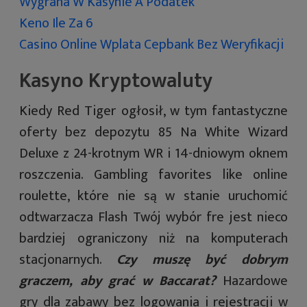
Wygrana W Kasynie A Podatek
Keno Ile Za 6
Casino Online Wplata Cepbank Bez Weryfikacji
Kasyno Kryptowaluty
Kiedy Red Tiger ogłosił, w tym fantastyczne
oferty bez depozytu 85 Na White Wizard
Deluxe z 24-krotnym WR i 14-dniowym oknem
roszczenia. Gambling favorites like online
roulette, które nie są w stanie uruchomić
odtwarzacza Flash Twój wybór fre jest nieco
bardziej ograniczony niż na komputerach
stacjonarnych.
Czy muszę być dobrym
graczem, aby grać w Baccarat?
Hazardowe
gry dla zabawy bez logowania i rejestracji w