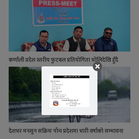
कर्णाली प्रदेश स्तरीय फुटबल प्रतियोगिता भोलिदेखि हुँदै
देशभर मनसुन सक्रियः पाँच प्रदेशमा भारी वर्षाको सम्भावना