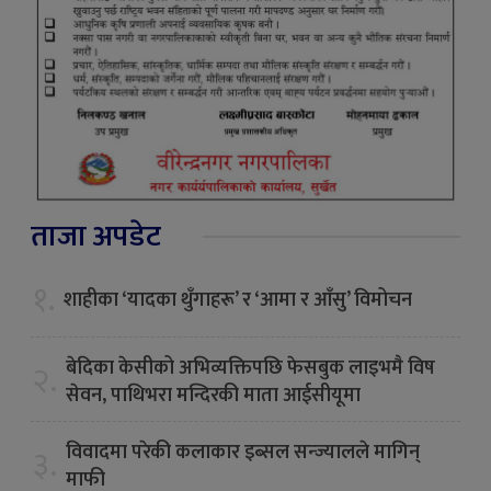
ताजा अपडेट
१.
शाहीका ‘यादका थुँगाहरू’ र ‘आमा र आँसु’ विमोचन
बेदिका केसीको अभिव्यक्तिपछि फेसबुक लाइभमै विष
२.
सेवन, पाथिभरा मन्दिरकी माता आईसीयूमा
विवादमा परेकी कलाकार इब्सल सन्ज्यालले मागिन्
३.
माफी