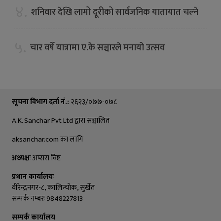
४.
शनिवार देखि लामो दूरीको सार्वजनिक यातायात चल्ने
५.
चार वर्षे यात्रामा ए.के सञ्चारले मनायो उत्सव
सूचना विभाग दर्ता नं.:
२६२३/०७७-०७८
A.K. Sanchar Pvt Ltd द्वारा सञ्चालित
aksanchar.com का लागि
अध्यक्षः
अप्सरा विष्ट
प्रधान कार्यालयः
वीरेन्द्रनगर-८, कालिन्चाेक, सुर्खेत
सम्पर्क नम्बरः 9848227813
सम्पर्क कार्यालय