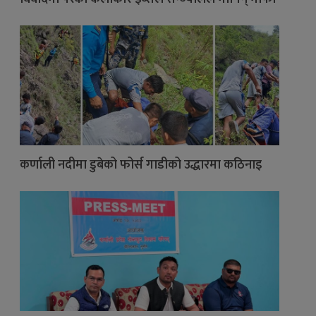
कर्णाली नदीमा डुबेको फोर्स गाडीको उद्धारमा कठिनाइ