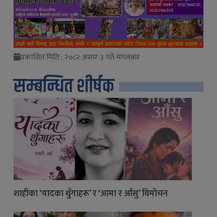
प्रकाशित मिति : २०८२ असार ३ गते मंगलबार
सम्बन्धित शीर्षक
शाहीका ‘यादका थुँगाहरू’ र ‘आमा र आँसु’ विमोचन