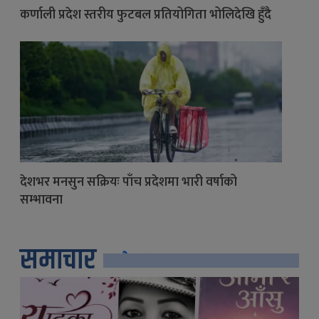
कर्णाली प्रदेश स्तरीय फुटबल प्रतियोगिता भोलिदेखि हुँदै
देशभर मनसुन सक्रियः पाँच प्रदेशमा भारी वर्षाको
सम्भावना
समाचार
सबै