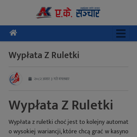
Wypłata Z Ruletki
२०८२ असार ३ गते मंगलबार
Wypłata Z Ruletki
Wypłata z ruletki choć jest to kolejny automat
o wysokiej wariancji, które chcą grać w kasyno