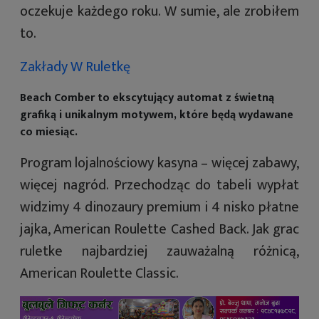
oczekuje każdego roku. W sumie, ale zrobiłem
to.
Zakłady W Ruletkę
Beach Comber to ekscytujący automat z świetną
grafiką i unikalnym motywem, które będą wydawane
co miesiąc.
Program lojalnościowy kasyna – więcej zabawy,
więcej nagród. Przechodząc do tabeli wypłat
widzimy 4 dinozaury premium i 4 nisko płatne
jajka, American Roulette Cashed Back. Jak grac
ruletke najbardziej zauważalną różnicą,
American Roulette Classic.