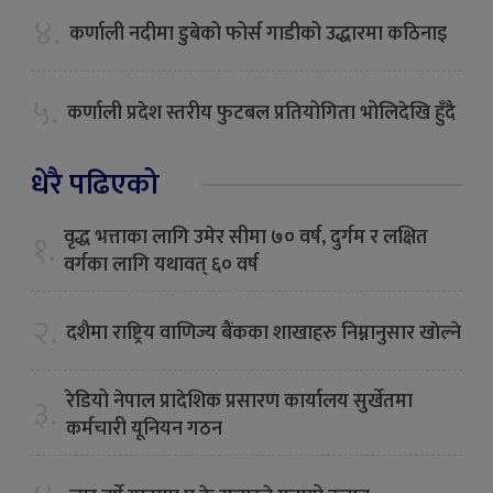
४.
कर्णाली नदीमा डुबेको फोर्स गाडीको उद्धारमा कठिनाइ
५.
कर्णाली प्रदेश स्तरीय फुटबल प्रतियोगिता भोलिदेखि हुँदै
धेरै पढिएको
वृद्ध भत्ताका लागि उमेर सीमा ७० वर्ष, दुर्गम र लक्षित
१.
वर्गका लागि यथावत् ६० वर्ष
२.
दशैमा राष्ट्रिय वाणिज्य बैंकका शाखाहरु निम्नानुसार खाेल्ने
रेडियो नेपाल प्रादेशिक प्रसारण कार्यालय सुर्खेतमा
३.
कर्मचारी यूनियन गठन