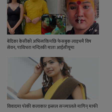
बेदिका केसीको अभिव्यक्तिपछि फेसबुक लाइभमै विष
सेवन, पाथिभरा मन्दिरकी माता आईसीयूमा
विवादमा परेकी कलाकार इब्सल सन्ज्यालले मागिन् माफी