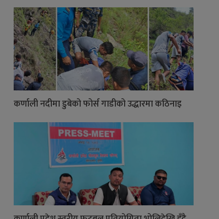
कर्णाली नदीमा डुबेको फोर्स गाडीको उद्धारमा कठिनाइ